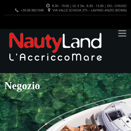
8.30 - 19.00 | GI. E SA.: 8.30 - 13.00 | DO.: CHIUSO
+39.06.9821048
VIA VALLE SCHIOIA 375 – LAVINIO-ANZIO (ROMA)
Negozio