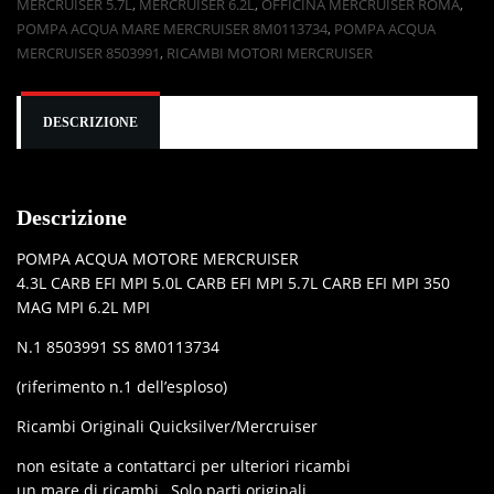
MERCRUISER 5.7L
,
MERCRUISER 6.2L
,
OFFICINA MERCRUISER ROMA
,
POMPA ACQUA MARE MERCRUISER 8M0113734
,
POMPA ACQUA
MERCRUISER 8503991
,
RICAMBI MOTORI MERCRUISER
DESCRIZIONE
Descrizione
POMPA ACQUA MOTORE MERCRUISER
4.3L CARB EFI MPI 5.0L CARB EFI MPI 5.7L CARB EFI MPI 350
MAG MPI 6.2L MPI
N.1 8503991 SS 8M0113734
(riferimento n.1 dell’esploso)
Ricambi Originali Quicksilver/Mercruiser
non esitate a contattarci per ulteriori ricambi
un mare di ricambi…Solo parti originali