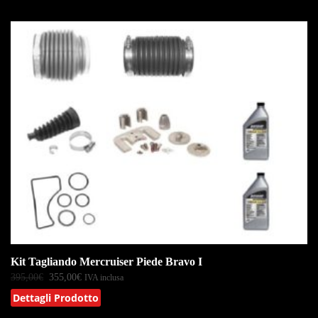
IN OFFERTA!
Kit Tagliando Mercruiser Piede Bravo I
395,00
€
355,00
€
IVA inclusa
Dettagli Prodotto