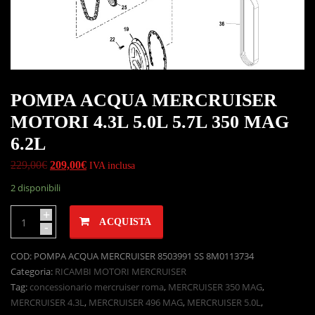
POMPA ACQUA MERCRUISER
MOTORI 4.3L 5.0L 5.7L 350 MAG
6.2L
229,00
€
209,00
€
IVA inclusa
2 disponibili
+
ACQUISTA
-
COD:
POMPA ACQUA MERCRUISER 8503991 SS 8M0113734
Categoria:
RICAMBI MOTORI MERCRUISER
Tag:
concessionario mercruiser roma
,
MERCRUISER 350 MAG
,
MERCRUISER 4.3L
,
MERCRUISER 496 MAG
,
MERCRUISER 5.0L
,