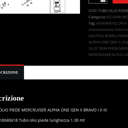
COD:
TUBO OLIO PIED
Categoria:
RICAMBI M
Tag:
8m0040618
,
CAVO
concessionario mercru
NAUTICA ROMA
,
PARA
ALPHA ONE GEN II
,
ric
OLIO TRIM PIEDE MER
MERCRUISER ALPHA O
SCRIZIONE
crizione
LIO PIEDE MERCRUISER ALPHA ONE GEN II BRAVO I II III
m0040618 Tubo olio piede lunghezza 1.30 mt