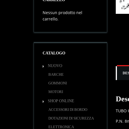
Nessun prodotto nel
carrello.
CATALOGO
NUOVO
DE
BARCHE
GOMMONI
MOTORI
Des
SHOP ONLINE
ACCESSORI DI BORDO
TUBO O
DOTAZIONI DI SICUREZZA
P.N. 8
ELETTRONICA