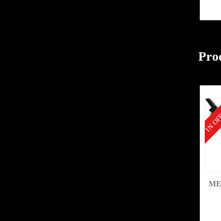
Prod
IN OF
ME