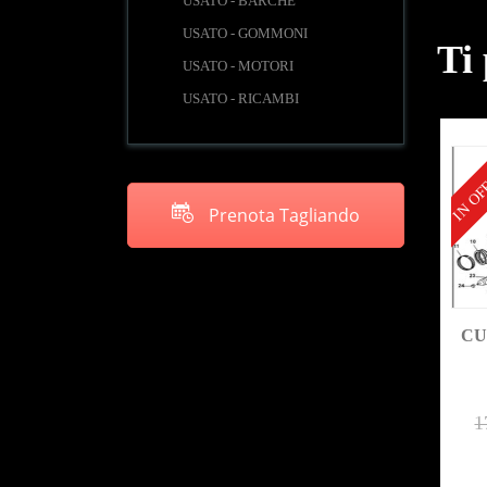
USATO - BARCHE
USATO - GOMMONI
Ti
USATO - MOTORI
USATO - RICAMBI
IN OF
Prenota Tagliando
CU
1