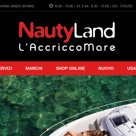
LAVINIO-ANZIO (ROMA)
8.30 - 19.00 | GI. E SA.: 8.30 - 13.00 | DO.: CHIUSO
ERVIZI
MARCHI
SHOP ONLINE
NUOVO
USA