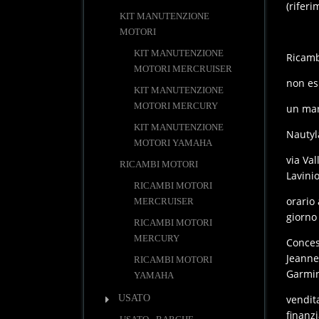
(riferi
KIT MANUTENZIONE
MOTORI
KIT MANUTENZIONE
Ricamb
MOTORI MERCRUISER
non esi
KIT MANUTENZIONE
MOTORI MERCURY
un mar
KIT MANUTENZIONE
Nautyl
MOTORI YAMAHA
via Val
RICAMBI MOTORI
Lavini
RICAMBI MOTORI
orario 
MERCRUISER
giorno
RICAMBI MOTORI
MERCURY
Concess
Jeanne
RICAMBI MOTORI
Garmin
YAMAHA
USATO
vendit
finanz