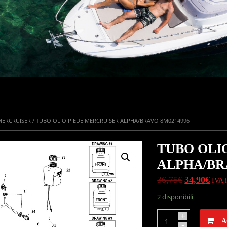
MERCRUISER
/ TUBO OLIO PIEDE MERCRUISER ALPHA/BRAVO 8M0214996
RTA!
TUBO OLI
ALPHA/BR
36,75
€
34,90
€
IVA i
2 disponibili
+
A
-