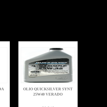
DA
OLIO QUICKSILVER SYNT
25W40 VERADO