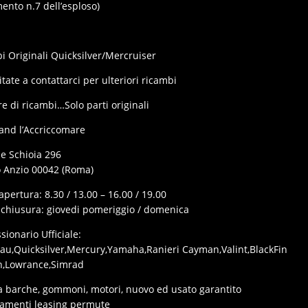
mento n.7 dell’esploso)
i Originali Quicksilver/Mercruiser
tate a contattarci per ulteriori ricambi
e di ricambi…Solo parti originali
and l’Accriccomare
le Schioia 296
o Anzio 00042 (Roma)
apertura: 8.30 / 13.00 – 16.00 / 19.00
 chiusura: giovedi pomeriggio / domenica
ionario Ufficiale:
au,Quicksilver,Mercury,Yamaha,Ranieri Cayman,Valint,BlackFin
,Lowrance,Simrad
a barche, gommoni, motori, nuovo ed usato garantito
iamenti leasing permute