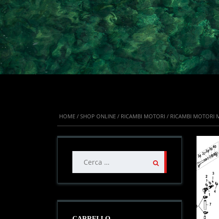
HOME
/
SHOP ONLINE
/
RICAMBI MOTORI
/
RICAMBI MOTORI 
IN OFFE
Ricerca
per:
CARRELLO