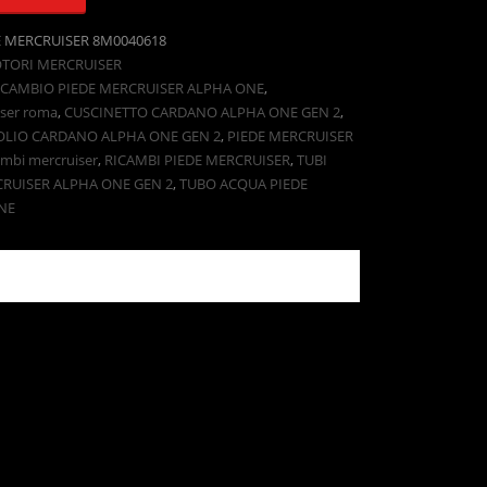
E MERCRUISER 8M0040618
OTORI MERCRUISER
 CAMBIO PIEDE MERCRUISER ALPHA ONE
,
iser roma
,
CUSCINETTO CARDANO ALPHA ONE GEN 2
,
OLIO CARDANO ALPHA ONE GEN 2
,
PIEDE MERCRUISER
ambi mercruiser
,
RICAMBI PIEDE MERCRUISER
,
TUBI
CRUISER ALPHA ONE GEN 2
,
TUBO ACQUA PIEDE
NE