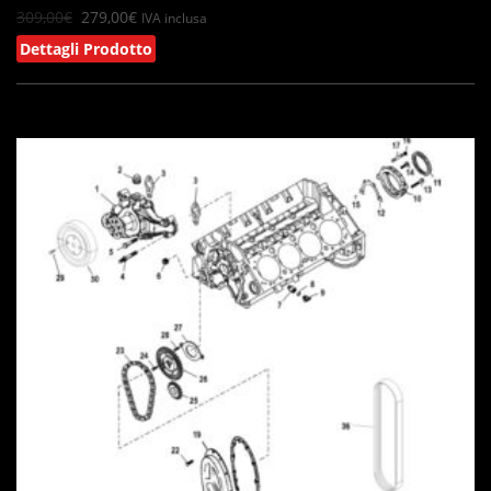
309,00
€
279,00
€
IVA inclusa
Dettagli Prodotto
IN OFFERTA!