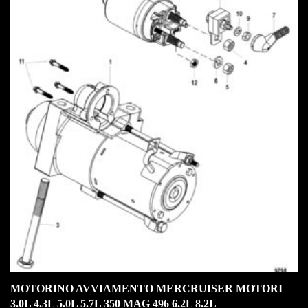
IN OFFERTA!
MOTORINO AVVIAMENTO MERCRUISER MOTORI
3.0L 4.3L 5.0L 5.7L 350 MAG 496 6.2L 8.2L