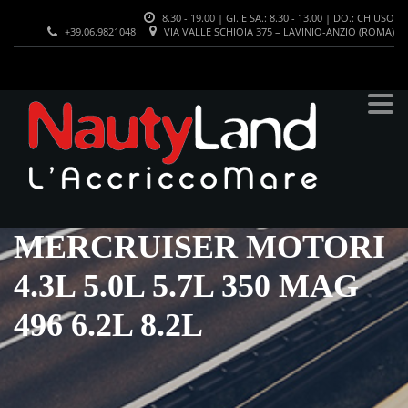
8.30 - 19.00 | GI. E SA.: 8.30 - 13.00 | DO.: CHIUSO
+39.06.9821048
VIA VALLE SCHIOIA 375 – LAVINIO-ANZIO (ROMA)
ALTERNATORE
MERCRUISER MOTORI
4.3L 5.0L 5.7L 350 MAG
496 6.2L 8.2L