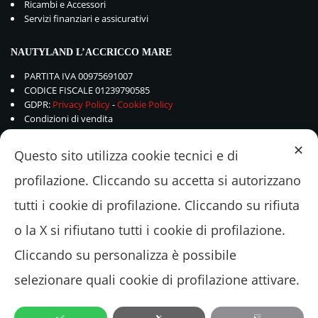
Ricambi e Accessori
Servizi finanziari e assicurativi
NAUTYLAND L’ACCRICCO MARE
PARTITA IVA 00975691007
CODICE FISCALE 01239790585
GDPR:
Privacy Policy
-
Cookie Policy
Condizioni di vendita
✕
Questo sito utilizza cookie tecnici e di
profilazione. Cliccando su accetta si autorizzano
tutti i cookie di profilazione. Cliccando su rifiuta
o la X si rifiutano tutti i cookie di profilazione.
Cliccando su personalizza è possibile
selezionare quali cookie di profilazione attivare.
© 2018 - 2022 Nautyland L'ACCRICCOMARE Srl - Via Valle Schioia 375 –
00042 Lavinio-Anzio (ROMA) Tel.+39.06.9821048