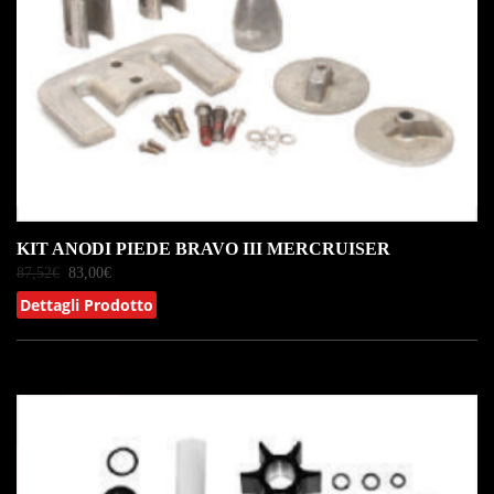
KIT ANODI PIEDE BRAVO III MERCRUISER
87,52
€
83,00
€
Dettagli Prodotto
IN OFFERTA!