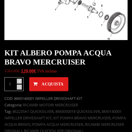
KIT ALBERO POMPA ACQUA
BRAVO MERCRUISER
130,00
€
120,00
€
IVA inclusa
+
ACQUISTA
-
COD:
8M0140001 IMPELLER DRIVESHAFT KIT
Categoria:
RICAMBI MOTORI MERCRUISER
Tag:
862235A1 QUICKSILVER
,
8M0050018 QUICKSILVER
,
8M0140001
IMPELLER DRIVESHAFT KIT
,
KIT POMPA BRAVO MERCRUISER
,
POMPA
ACQUA BRAVO
,
POMPA ACQUA MERCRUISER
,
RICAMBI MERCRUISER
ORIGNALI
,
RICAMBI QUICKSILVER ORIGINALI