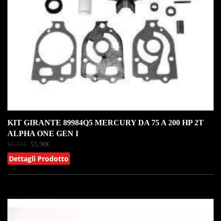
KIT GIRANTE 89984Q5 MERCURY DA 75 A 200 HP 2T
ALPHA ONE GEN I
61,71
€
55,90
€
Dettagli Prodotto
IN OFFERTA!