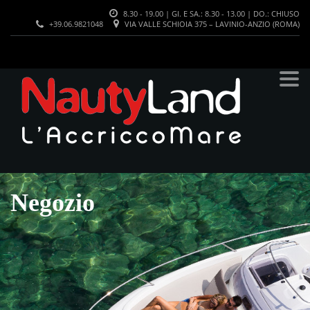
8.30 - 19.00 | GI. E SA.: 8.30 - 13.00 | DO.: CHIUSO
+39.06.9821048
VIA VALLE SCHIOIA 375 – LAVINIO-ANZIO (ROMA)
Negozio