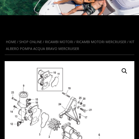
HOME
/
SHOP ONLINE
/
RICAMBI MOTORI
/
RICAMBI MOTORI MERCRUISER
/ KIT
ALBERO POMPA ACQUA BRAVO MERCRUISER
IN OFFERTA!