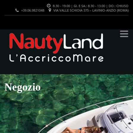
8.30 - 19.00 | GI. E SA.: 8.30 - 13.00 | DO.: CHIUSO
+39.06.9821048
VIA VALLE SCHIOIA 375 – LAVINIO-ANZIO (ROMA)
Negozio