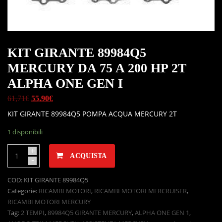
KIT GIRANTE 89984Q5
MERCURY DA 75 A 200 HP 2T
ALPHA ONE GEN I
61,71
€
55,90
€
KIT GIRANTE 89984Q5 POMPA ACQUA MERCURY 2T
1 disponibili
+
ACQUISTA
-
COD:
KIT GIRANTE 89984Q5
Categorie:
RICAMBI MOTORI
,
RICAMBI MOTORI MERCRUISER
,
RICAMBI MOTORI MERCURY
Tag:
2 TEMPI
,
89984Q5 GIRANTE MERCURY
,
ALPHA ONE GEN 1
,