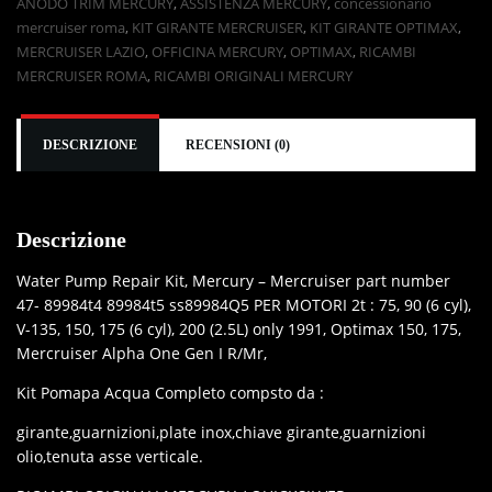
ANODO TRIM MERCURY
,
ASSISTENZA MERCURY
,
concessionario
mercruiser roma
,
KIT GIRANTE MERCRUISER
,
KIT GIRANTE OPTIMAX
,
MERCRUISER LAZIO
,
OFFICINA MERCURY
,
OPTIMAX
,
RICAMBI
MERCRUISER ROMA
,
RICAMBI ORIGINALI MERCURY
DESCRIZIONE
RECENSIONI (0)
Descrizione
Water Pump Repair Kit, Mercury – Mercruiser part number
47- 89984t4 89984t5 ss89984Q5 PER MOTORI 2t : 75, 90 (6 cyl),
V-135, 150, 175 (6 cyl), 200 (2.5L) only 1991, Optimax 150, 175,
Mercruiser Alpha One Gen I R/Mr,
Kit Pomapa Acqua Completo compsto da :
girante,guarnizioni,plate inox,chiave girante,guarnizioni
olio,tenuta asse verticale.