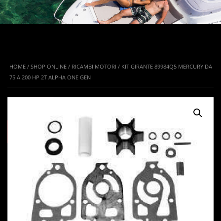
HOME
/
SHOP ONLINE
/
RICAMBI MOTORI
/ KIT GIRANTE 89984Q5 MERCURY DA
75 A 200 HP 2T ALPHA ONE GEN I
IN OFFERTA!