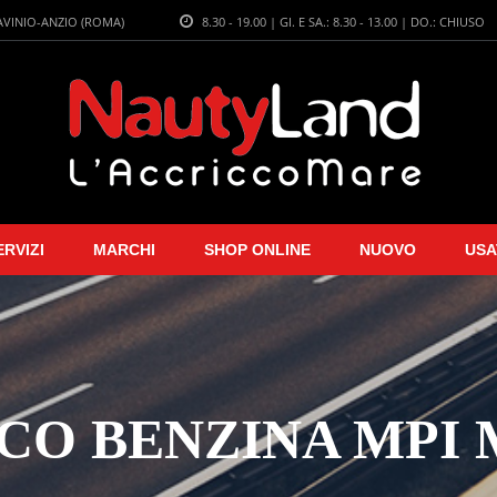
LAVINIO-ANZIO (ROMA)
8.30 - 19.00 | GI. E SA.: 8.30 - 13.00 | DO.: CHIUSO
ERVIZI
MARCHI
SHOP ONLINE
NUOVO
USA
SCO BENZINA MPI