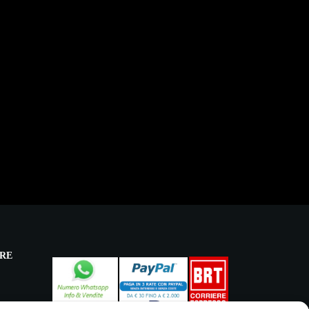
RE
licy