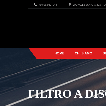
+39.06.9821048
VIA VALLE SCHIOIA 375 – 
HOME
CHI SIAMO
S
FILTRO A DI