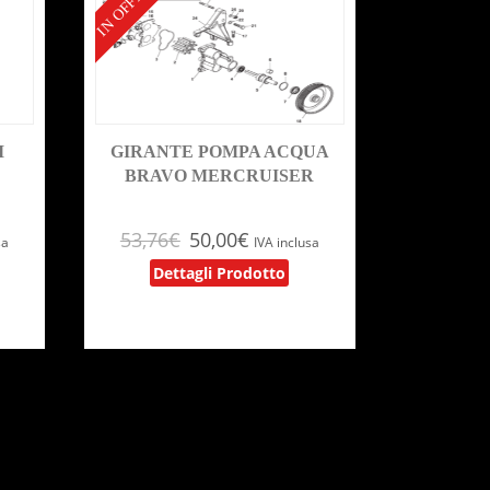
IN OFFERTA!
I
GIRANTE POMPA ACQUA
BRAVO MERCRUISER
53,76
€
50,00
€
sa
IVA inclusa
Dettagli Prodotto