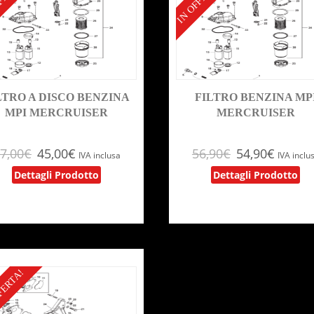
FERTA!
IN OFFERTA!
LTRO A DISCO BENZINA
FILTRO BENZINA MP
MPI MERCRUISER
MERCRUISER
7,00
€
45,00
€
56,90
€
54,90
€
IVA inclusa
IVA inclu
Dettagli Prodotto
Dettagli Prodotto
FERTA!