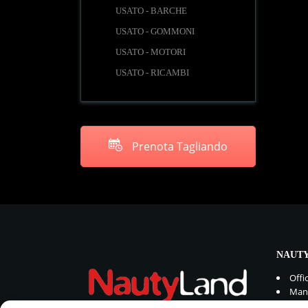
USATO - BARCHE
USATO - GOMMONI
USATO - MOTORI
USATO - RICAMBI
Prenota Tagliando
NAUTY
Offi
Manu
Rica