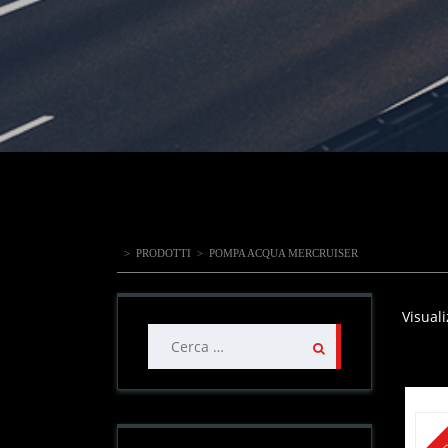
>
PRODOTTI
>
POMPA ACQUA MERCRUISER
Visuali
Ricerca
per: