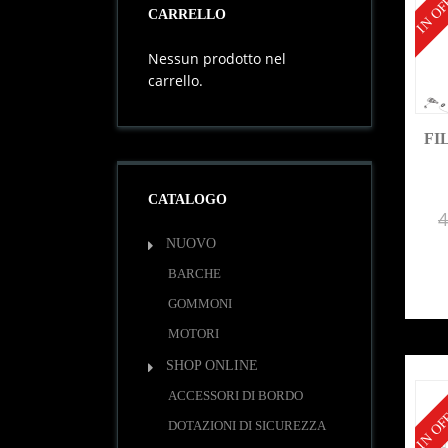
IN OF
CARRELLO
Nessun prodotto nel
carrello.
FI
CATALOGO
4
NUOVO
BARCHE
GOMMONI
MOTORI
SHOP ONLINE
IN OF
ACCESSORI DI BORDO
DOTAZIONI DI SICUREZZA