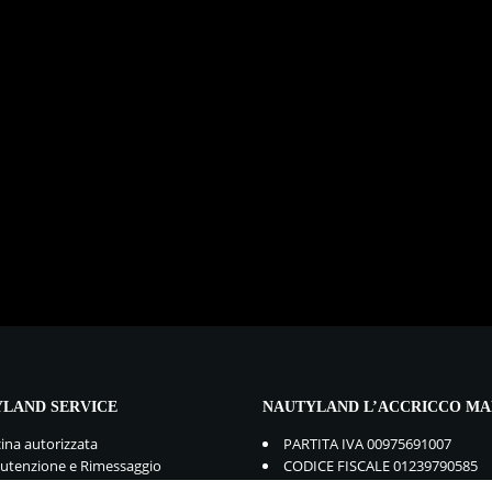
LAND SERVICE
NAUTYLAND L’ACCRICCO MA
cina autorizzata
PARTITA IVA 00975691007
tenzione e Rimessaggio
CODICE FISCALE 01239790585
mbi e Accessori
GDPR:
Privacy Policy
-
Cookie Po