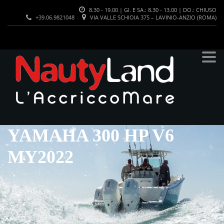
8.30 - 19.00 | GI. E SA.: 8.30 - 13.00 | DO.: CHIUSO
+39.06.9821048
VIA VALLE SCHIOIA 375 – LAVINIO-ANZIO (ROMA)
YAMAHA 300 HP V6
MY2022