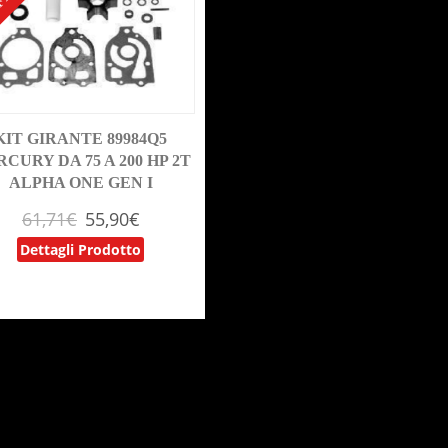
FERTA!
KIT GIRANTE 89984Q5
CURY DA 75 A 200 HP 2T
ALPHA ONE GEN I
61,71
€
55,90
€
Dettagli Prodotto