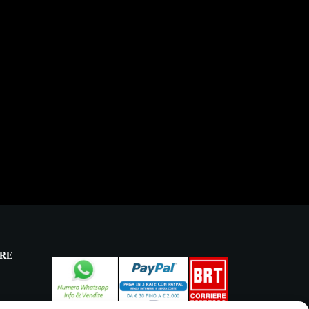
RE
licy