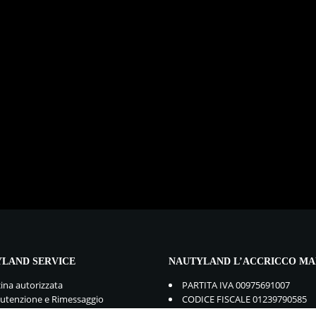
LAND SERVICE
NAUTYLAND L’ACCRICCO MA
cina autorizzata
PARTITA IVA 00975691007
tenzione e Rimessaggio
CODICE FISCALE 01239790585
mbi e Accessori
GDPR:
Privacy Policy
-
Cookie Po