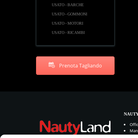
USATO - BARCHE
USATO - GOMMONI
USATO - MOTORI
USATO - RICAMBI
Prenota Tagliando
NAUTY
Offi
Manu
Rica