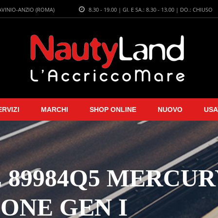
LAVINIO-ANZIO (ROMA)
8.30 - 19.00 | GI. E SA.: 8.30 - 13.00 | DO.: CHIUSO
ERVIZI
MARCHI
SHOP ONLINE
NUOVO
USA
 89984Q5 MERCURY 
 ONE GEN I