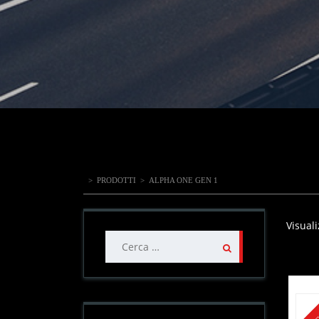
>
PRODOTTI
>
ALPHA ONE GEN 1
Visuali
Ricerca
per: