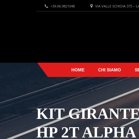
+39.06.9821048
VIA VALLE SCHIOIA 375 – 
HOME
CHI SIAMO
S
KIT GIRANTE
HP 2T ALPHA