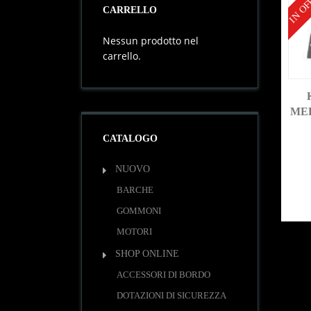
IN OF
CARRELLO
Nessun prodotto nel
carrello.
MER
CATALOGO
NUOVO
BARCHE
GOMMONI
MOTORI
SHOP ONLINE
ACCESSORI DI BORDO
DOTAZIONI DI SICUREZZA