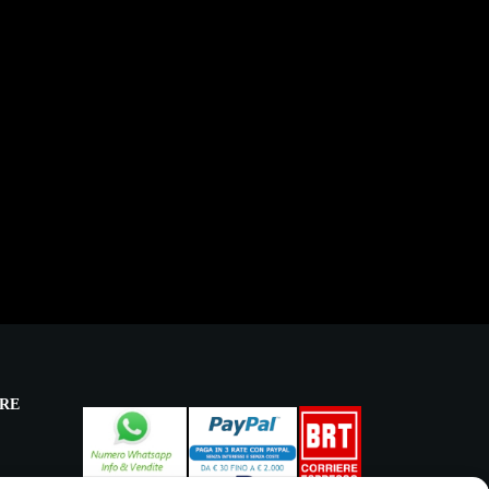
RE
licy