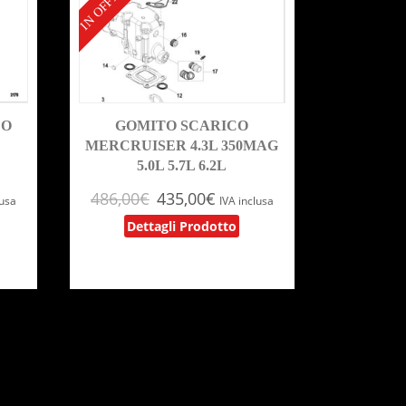
IN OFFERTA!
CO
GOMITO SCARICO
MERCRUISER 4.3L 350MAG
5.0L 5.7L 6.2L
486,00
€
435,00
€
lusa
IVA inclusa
Dettagli Prodotto