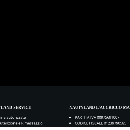
LAND SERVICE
NAUTYLAND L’ACCRICCO MA
cina autorizzata
PARTITA IVA 00975691007
tenzione e Rimessaggio
CODICE FISCALE 01239790585
mbi e Accessori
GDPR:
Privacy Policy
-
Cookie Po