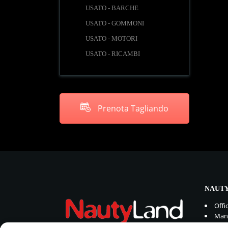
USATO - BARCHE
USATO - GOMMONI
USATO - MOTORI
USATO - RICAMBI
Prenota Tagliando
NAUTY
Offi
Manu
Rica