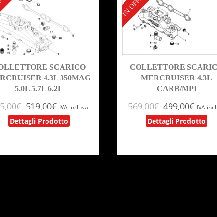
FERTA!
IN OFFERTA!
OLLETTORE SCARICO
COLLETTORE SCARI
RCRUISER 4.3L 350MAG
MERCRUISER 4.3L
5.0L 5.7L 6.2L
CARB/MPI
5,00
€
519,00
€
569,00
€
499,00
€
IVA inclusa
IVA inc
Dettagli Prodotto
Dettagli Prodotto