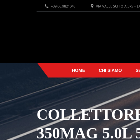
+39.06.9821048
VIA VALLE SCHIOIA 375 – 
HOME
CHI SIAMO
S
COLLETTORE
350MAG 5.0L 5