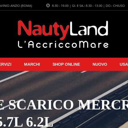
LAVINIO-ANZIO (ROMA)
8.30 - 19.00 | GI. E SA.: 8.30 - 13.00 | DO.: CHIUSO
ERVIZI
MARCHI
SHOP ONLINE
NUOVO
USA
 SCARICO MERCRU
.7L 6.2L