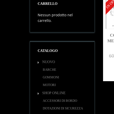
IN OF
CARRELLO
Nessun prodotto nel
carrello.
C
ME
CATALOGO
60
NUOVO
BARCHE
GOMMONI
MOTORI
SHOP ONLINE
ACCESSORI DI BORDO
DOTAZIONI DI SICUREZZA