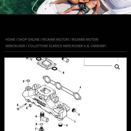
HOME
/
SHOP ONLINE
/
RICAMBI MOTORI
/
RICAMBI MOTORI
MERCRUISER
/ COLLETTORE SCARICO MERCRUISER 4.3L CARB/MPI
IN OFFERTA!