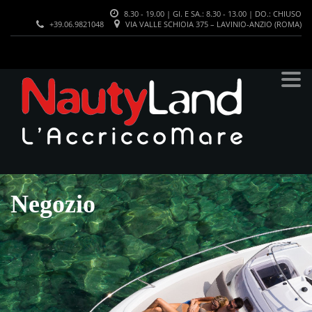
8.30 - 19.00 | GI. E SA.: 8.30 - 13.00 | DO.: CHIUSO
+39.06.9821048
VIA VALLE SCHIOIA 375 – LAVINIO-ANZIO (ROMA)
Negozio