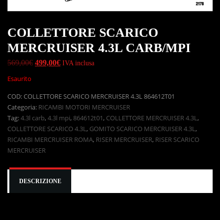
COLLETTORE SCARICO
MERCRUISER 4.3L CARB/MPI
569,00
€
499,00
€
IVA inclusa
Esaurito
COD:
COLLETTORE SCARICO MERCRUISER 4.3L 864612T01
Categoria:
RICAMBI MOTORI MERCRUISER
Tag:
4.3l carb
,
4.3l mpi
,
864612t01
,
COLLETTORE MERCRUISER 4.3L
,
COLLETTORE SCARICO 4.3L
,
GOMITO SCARICO MERCRUISER 4.3L
,
RICAMBI MERCRUISER ROMA
,
RISER MERCRUISER
,
RISER SCARICO
MERCRUISER
DESCRIZIONE