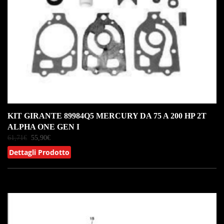
KIT GIRANTE 89984Q5 MERCURY DA 75 A 200 HP 2T
ALPHA ONE GEN I
61,71
€
55,90
€
Dettagli Prodotto
IN OFFERTA!