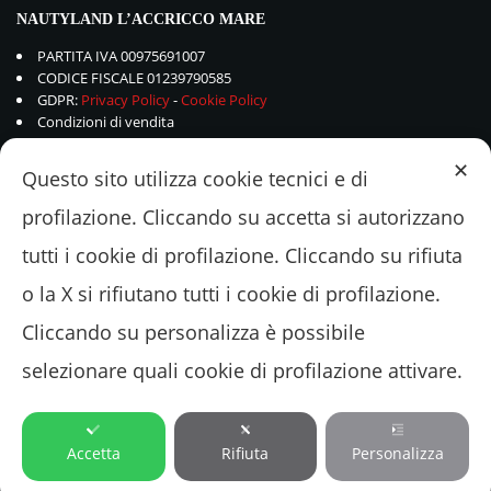
NAUTYLAND L’ACCRICCO MARE
PARTITA IVA 00975691007
CODICE FISCALE 01239790585
GDPR:
Privacy Policy
-
Cookie Policy
Condizioni di vendita
✕
Questo sito utilizza cookie tecnici e di
profilazione. Cliccando su accetta si autorizzano
tutti i cookie di profilazione. Cliccando su rifiuta
o la X si rifiutano tutti i cookie di profilazione.
Cliccando su personalizza è possibile
selezionare quali cookie di profilazione attivare.
© 2018 - 2022 Nautyland L'ACCRICCOMARE Srl - Via Valle Schioia 375 –
00042 Lavinio-Anzio (ROMA) Tel.+39.06.9821048
Accetta
Rifiuta
Personalizza