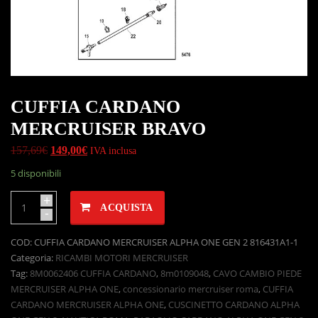
CUFFIA CARDANO
MERCRUISER BRAVO
157,69
€
149,00
€
IVA inclusa
5 disponibili
+
ACQUISTA
-
COD:
CUFFIA CARDANO MERCRUISER ALPHA ONE GEN 2 816431A1-1
Categoria:
RICAMBI MOTORI MERCRUISER
Tag:
8M0062406 CUFFIA CARDANO
,
8m0109048
,
CAVO CAMBIO PIEDE
MERCRUISER ALPHA ONE
,
concessionario mercruiser roma
,
CUFFIA
CARDANO MERCRUISER ALPHA ONE
,
CUSCINETTO CARDANO ALPHA