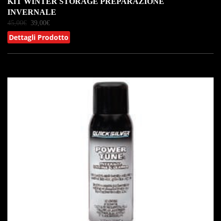
KIT WINTER STORAGE PREPARAZIONE
INVERNALE
45,00
€
39,00
€
Dettagli Prodotto