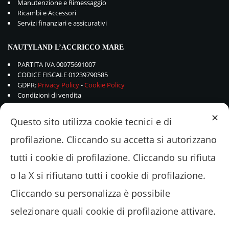
Manutenzione e Rimessaggio
Ricambi e Accessori
Servizi finanziari e assicurativi
NAUTYLAND L’ACCRICCO MARE
PARTITA IVA 00975691007
CODICE FISCALE 01239790585
GDPR:
Privacy Policy
-
Cookie Policy
Condizioni di vendita
✕
Questo sito utilizza cookie tecnici e di
profilazione. Cliccando su accetta si autorizzano
tutti i cookie di profilazione. Cliccando su rifiuta
o la X si rifiutano tutti i cookie di profilazione.
Cliccando su personalizza è possibile
selezionare quali cookie di profilazione attivare.
© 2018 - 2022 Nautyland L'ACCRICCOMARE Srl - Via Valle Schioia 375 –