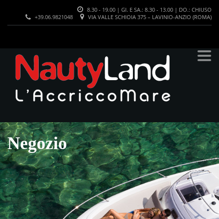
8.30 - 19.00 | GI. E SA.: 8.30 - 13.00 | DO.: CHIUSO
+39.06.9821048
VIA VALLE SCHIOIA 375 – LAVINIO-ANZIO (ROMA)
Negozio