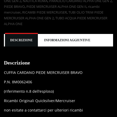
ONE GEN 2
,
NAUTICA ROMA
,
PARAOLIO CARDANO ALPHA ONE GEN 2
,
PIEDE BRAVO
,
PIEDE MERCRUISER ALPHA ONE GEN II
,
ricambi
mercruiser
,
RICAMBI PIEDE MERCRUISER
,
TUBI OLIO TRIM PIEDE
MERCRUISER ALPHA ONE GEN 2
,
TUBO ACQUA PIEDE MERCRUISER
ALPHA ONE
DESCRIZIONE
INFORMAZIONI AGGIUNTIVE
Descrizione
CUFFIA CARDANO PIEDE MERCRUISER BRAVO
P.N. 8M0062406
(riferimento n.8 dell’esploso)
Ricambi Originali Quicksilver/Mercruiser
non esitate a contattarci per ulteriori ricambi