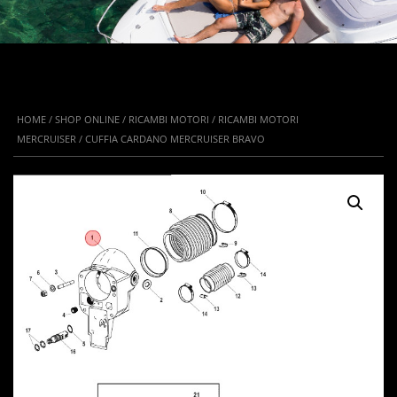
HOME
/
SHOP ONLINE
/
RICAMBI MOTORI
/
RICAMBI MOTORI
MERCRUISER
/ CUFFIA CARDANO MERCRUISER BRAVO
IN OFFERTA!