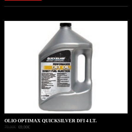
IN OFFERTA!
OLIO OPTIMAX QUICKSILVER DFI 4 LT.
79,00
€
69,00
€