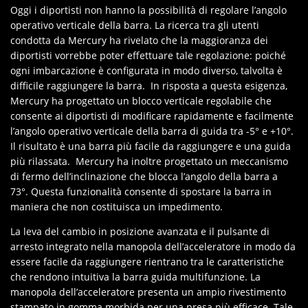
Oggi i diportisti non hanno la possibilità di regolare l’angolo
operativo verticale della barra. La ricerca tra gli utenti
condotta da Mercury ha rivelato che la maggioranza dei
diportisti vorrebbe poter effettuare tale regolazione: poiché
ogni imbarcazione è configurata in modo diverso, talvolta è
difficile raggiungere la barra. In risposta a questa esigenza,
Mercury ha progettato un blocco verticale regolabile che
consente ai diportisti di modificare rapidamente e facilmente
l’angolo operativo verticale della barra di guida tra -5° e +10°.
Il risultato è una barra più facile da raggiungere e una guida
più rilassata. Mercury ha inoltre progettato un meccanismo
di fermo dell’inclinazione che blocca l’angolo della barra a
73°. Questa funzionalità consente di spostare la barra in
maniera che non costituisca un impedimento.
La leva del cambio in posizione avanzata e il pulsante di
arresto integrato nella manopola dell’acceleratore in modo da
essere facile da raggiungere rientrano tra le caratteristiche
che rendono intuitiva la barra guida multifunzione. La
manopola dell’acceleratore presenta un ampio rivestimento
stampato in gomma morbida per una presa più efficace. Tale