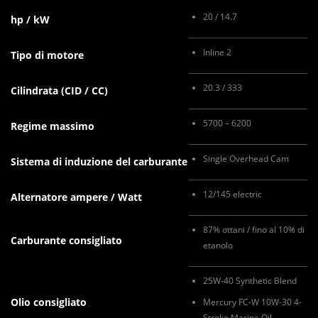
20 / 14.7
hp / kW
Inline 2
Tipo di motore
20.3 / 333
Cilindrata (CID / CC)
5700 – 6200
Regime massimo
Single Overhead Cam
Sistema di induzione del carburante
12/145 electric
Alternatore ampere / Watt
87% ottani / fino al 10% di
Carburante consigliato
etanolo
25W-40 Synthetic Blend
Olio consigliato
Mercury FC-W 10W-30 4-
Stroke Marine Oil