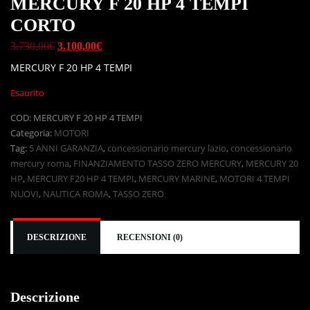
MERCURY F 20 HP 4 TEMPI
CORTO
3.730,00
€
3.100,00
€
MERCURY F 20 HP 4 TEMPI
Esaurito
COD:
MERCURY F 20 HP 4 TEMPI
Categoria:
MOTORI
Tag:
5 ANNI GARANZIA
,
concessionario mercury lazio
,
concessionario
mercury roma
,
FINANZIAMENTO TASSO ZERO MERCURY
,
MERCURY 20
HP
,
MERCURY F20 HP 4 TEMPI
,
MERCURY MARINE
,
MOTORI 4 TEMPI
NUOVI
,
NAUTICA ROMA
,
TASSO ZERO
DESCRIZIONE
RECENSIONI (0)
Descrizione