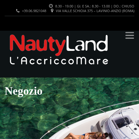
8.30 - 19.00 | GI. E SA.: 8.30 - 13.00 | DO.: CHIUSO
+39.06.9821048
VIA VALLE SCHIOIA 375 – LAVINIO-ANZIO (ROMA)
Negozio