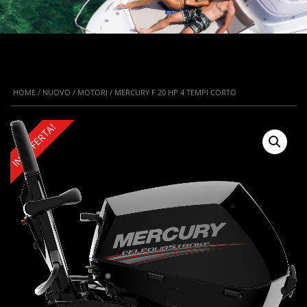
HOME
/
NUOVO
/
MOTORI
/ MERCURY F 20 HP 4 TEMPI CORTO
IN OFFERTA!