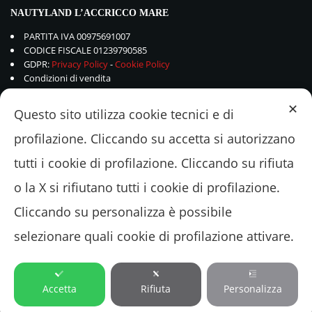
NAUTYLAND L’ACCRICCO MARE
PARTITA IVA 00975691007
CODICE FISCALE 01239790585
GDPR:
Privacy Policy
-
Cookie Policy
Condizioni di vendita
✕
Questo sito utilizza cookie tecnici e di
profilazione. Cliccando su accetta si autorizzano
tutti i cookie di profilazione. Cliccando su rifiuta
o la X si rifiutano tutti i cookie di profilazione.
Cliccando su personalizza è possibile
selezionare quali cookie di profilazione attivare.
© 2018 - 2022 Nautyland L'ACCRICCOMARE Srl - Via Valle Schioia 375 –
00042 Lavinio-Anzio (ROMA) Tel.+39.06.9821048
Accetta
Rifiuta
Personalizza