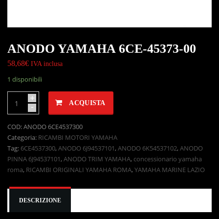
ANODO YAMAHA 6CE-45373-00
58,68
€
IVA inclusa
1 disponibili
+
ACQUISTA
-
COD:
ANODO 6CE4537300
Categoria:
RICAMBI MOTORI YAMAHA
Tag:
6CE4537300
,
ANODO 6J94537101
,
ANODO 6K54537102
,
ANODO
PINNA 6J94537101
,
ANODO TRIM YAMAHA
,
concessionario yamaha
roma
,
RICAMBI ORIGINALI YAMAHA ROMA
,
YAMAHA MARINE LAZIO
DESCRIZIONE