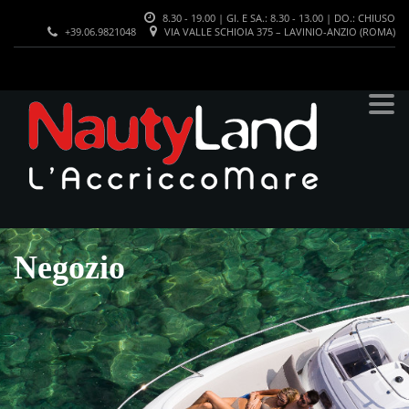
8.30 - 19.00 | GI. E SA.: 8.30 - 13.00 | DO.: CHIUSO
+39.06.9821048
VIA VALLE SCHIOIA 375 – LAVINIO-ANZIO (ROMA)
Negozio