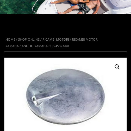
HOME
/
SHOP ONLINE
/
RICAMBI MOTORI
/
RICAMBI MOTORI
YAMAHA
/ ANODO YAMAHA 6CE-45373-00