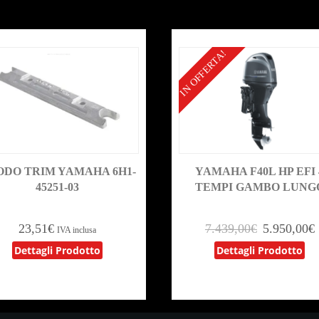
IN OFFERTA!
ODO TRIM YAMAHA 6H1-
YAMAHA F40L HP EFI 
45251-03
TEMPI GAMBO LUNG
23,51
€
7.439,00
€
5.950,00
€
IVA inclusa
Dettagli Prodotto
Dettagli Prodotto