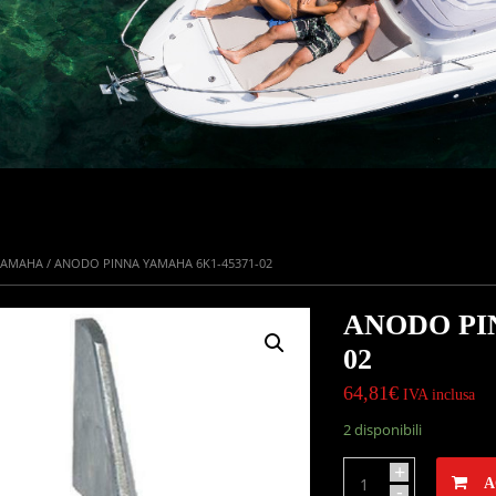
YAMAHA
/ ANODO PINNA YAMAHA 6K1-45371-02
ANODO PI
02
64,81
€
IVA inclusa
2 disponibili
+
A
-