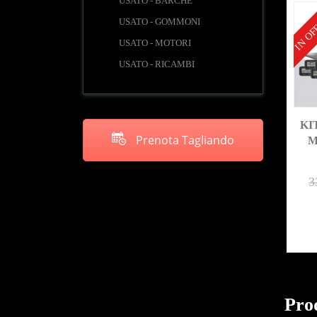
USATO - BARCHE
IN OF
USATO - GOMMONI
USATO - MOTORI
USATO - RICAMBI
KI
Prenota Tagliando
M
3
Prod