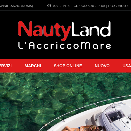
LAVINIO-ANZIO (ROMA)
8.30 - 19.00 | GI. E SA.: 8.30 - 13.00 | DO.: CHIUSO
ERVIZI
MARCHI
SHOP ONLINE
NUOVO
USA