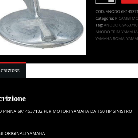
COD:
ANODO 6K14537
Categoria:
RICAMBI M
Tag:
ANODO 6J9453710
ANODO TRIM YAMAHA
YAMAHA ROMA
,
YAMA
SCRIZIONE
crizione
 PINNA 6K14537102 PER MOTORI YAMAHA DA 150 HP SINISTRO
BI ORIGINALI YAMAHA