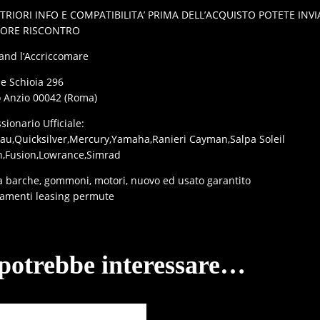
TRIORI INFO E COMPATIBILITA’ PRIMA DELL’ACQUISTO POTETE IN
IORE RISCONTRO
and l’Accriccomare
le Schioia 296
o Anzio 00042 (Roma)
ionario Ufficiale:
au,Quicksilver,Mercury,Yamaha,Ranieri Cayman,Salpa Soleil
,Fusion,Lowrance,Simrad
a barche, gommoni, motori, nuovo ed usato garantito
iamenti leasing permute
 potrebbe interessare…