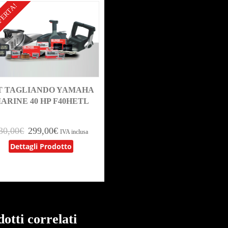
FERTA!
T TAGLIANDO YAMAHA
ARINE 40 HP F40HETL
30,00
€
299,00
€
IVA inclusa
Dettagli Prodotto
otti correlati