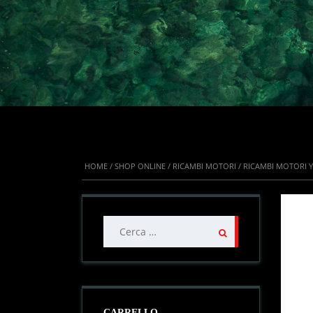
HOME
/
SHOP ONLINE
/
RICAMBI MOTORI
/
RICAMBI MOTORI 
Ricerca
per:
CARRELLO