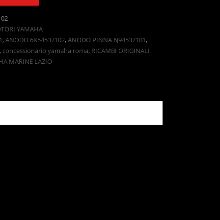
102
OTORI YAMAHA
1
,
ANODO 6K54537102
,
ANODO PINNA 6J94537101
,
,
concessionario yamaha roma
,
RICAMBI ORIGINALI
HA MARINE LAZIO