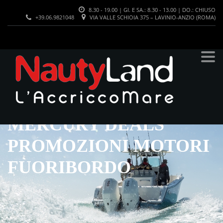
8.30 - 19.00 | GI. E SA.: 8.30 - 13.00 | DO.: CHIUSO
+39.06.9821048
VIA VALLE SCHIOIA 375 – LAVINIO-ANZIO (ROMA)
MERCURY DEALS
PROMOZIONI MOTORI
FUORIBORDO