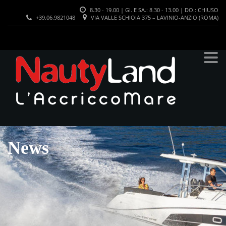
8.30 - 19.00 | GI. E SA.: 8.30 - 13.00 | DO.: CHIUSO
+39.06.9821048
VIA VALLE SCHIOIA 375 – LAVINIO-ANZIO (ROMA)
News