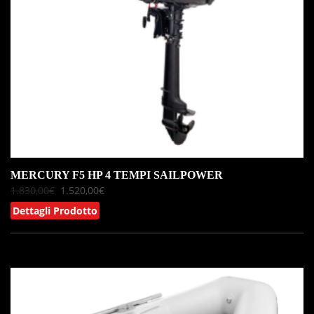
MERCURY F5 HP 4 TEMPI SAILPOWER
1.830,00
€
1.520,00
€
Dettagli Prodotto
IN OFFERTA!