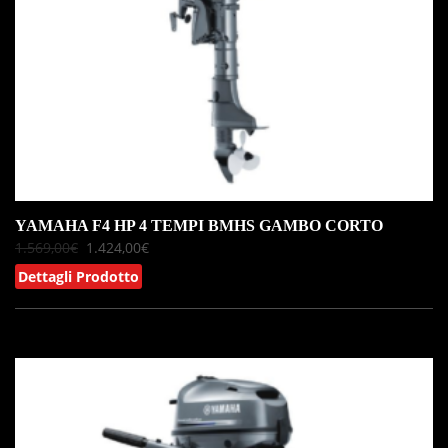
YAMAHA F4 HP 4 TEMPI BMHS GAMBO CORTO
1.569,00
€
1.424,00
€
Dettagli Prodotto
IN OFFERTA!