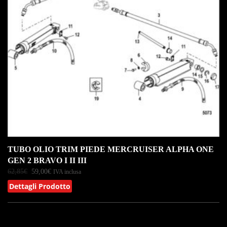
TUBO OLIO TRIM PIEDE MERCRUISER ALPHA ONE
GEN 2 BRAVO I II III
62,85
€
59,00
€
IVA inclusa
Dettagli Prodotto