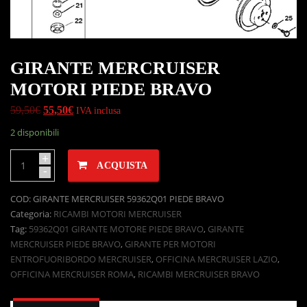
GIRANTE MERCRUISER
MOTORI PIEDE BRAVO
59,50
€
55,50
€
IVA inclusa
2 disponibili
+
ACQUISTA
-
COD:
GIRANTE MERCRUISER 59362Q01 PIEDE BRAVO
Categoria:
RICAMBI MOTORI MERCRUISER
Tag:
59362Q01 GIRANTE MOTORE PIEDE BRAVO
,
GIRANTE
MERCRUISER PIEDE BRAVO
,
GIRANTE PER MOTORI
ENTROFUORIBORDO MERCRUISER
,
OFFICINA MERCRUISER LAZIO
,
OFFICINA MERCRUISER ROMA
,
RICAMBI MERCRUISER BRAVO