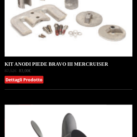
KIT ANODI PIEDE BRAVO III MERCRUISER
87,52
€
83,00
€
Dettagli Prodotto
IN OFFERTA!