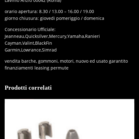
Lavinio Anzio 00042 (Roma)
orario apertura: 8.30 / 13.00 – 16.00 / 19.00
giorno chiusura: giovedi pomeriggio / domenica
Concessionario Ufficiale:
Jeanneau,Quicksilver,Mercury,Yamaha,Ranieri
Cayman,Valint,BlackFin
Garmin,Lowrance,Simrad
vendita barche, gommoni, motori, nuovo ed usato garantito
finanziamenti leasing permute
Prodotti correlati
IN OFFERTA!