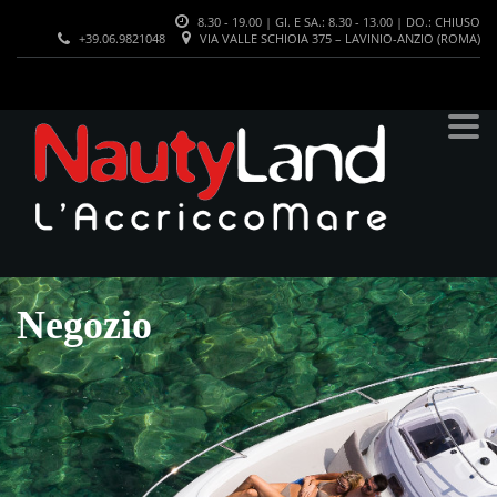
8.30 - 19.00 | GI. E SA.: 8.30 - 13.00 | DO.: CHIUSO
+39.06.9821048
VIA VALLE SCHIOIA 375 – LAVINIO-ANZIO (ROMA)
Negozio