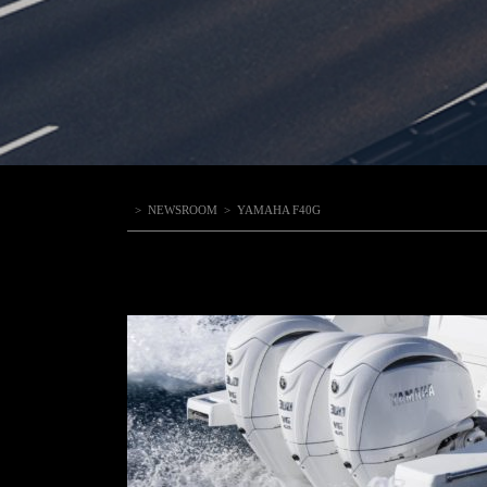
>
NEWSROOM
>
YAMAHA F40G