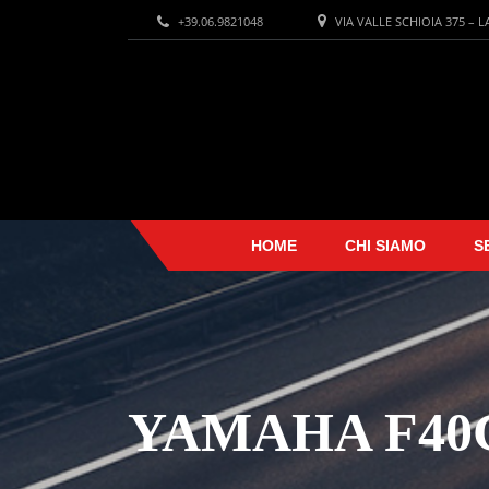
+39.06.9821048
VIA VALLE SCHIOIA 375 – 
HOME
CHI SIAMO
S
YAMAHA F40