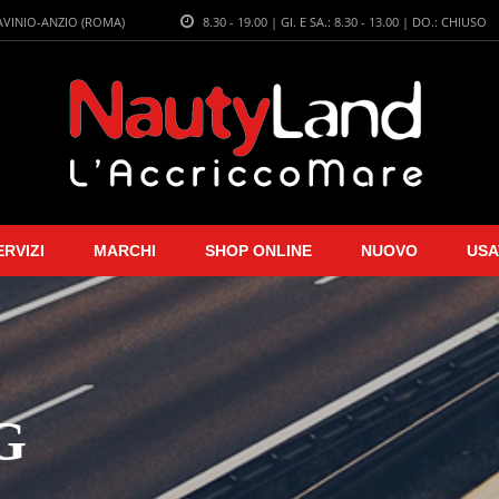
LAVINIO-ANZIO (ROMA)
8.30 - 19.00 | GI. E SA.: 8.30 - 13.00 | DO.: CHIUSO
ERVIZI
MARCHI
SHOP ONLINE
NUOVO
USA
G