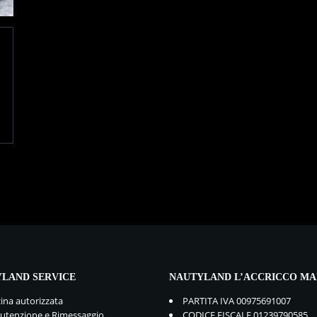
LAND SERVICE
NAUTYLAND L’ACCRICCO MA
cina autorizzata
PARTITA IVA 00975691007
tenzione e Rimessaggio
CODICE FISCALE 01239790585