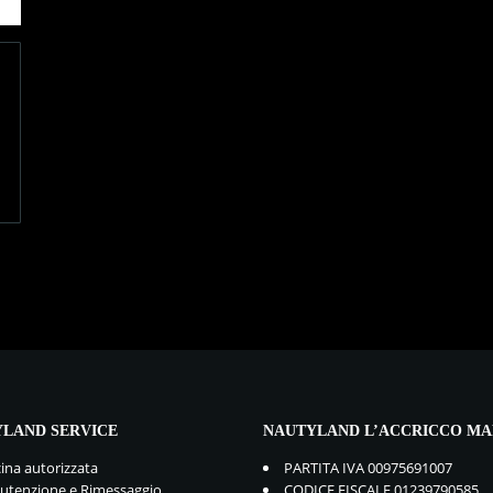
LAND SERVICE
NAUTYLAND L’ACCRICCO MA
cina autorizzata
PARTITA IVA 00975691007
tenzione e Rimessaggio
CODICE FISCALE 01239790585