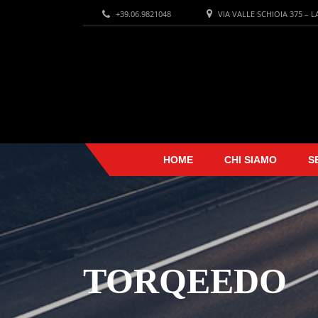
+39.06.9821048
VIA VALLE SCHIOIA 375 – 
HOME
CHI SIAMO
S
TORQEEDO