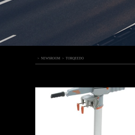
>
NEWSROOM
>
TORQEEDO