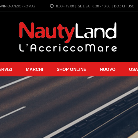
LAVINIO-ANZIO (ROMA)
8.30 - 19.00 | GI. E SA.: 8.30 - 13.00 | DO.: CHIUSO
ERVIZI
MARCHI
SHOP ONLINE
NUOVO
USA