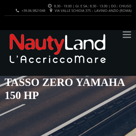
8.30 - 19.00 | GI. E SA.: 8.30 - 13.00 | DO.: CHIUSO
+39.06.9821048
VIA VALLE SCHIOIA 375 – LAVINIO-ANZIO (ROMA)
TASSO ZERO YAMAHA
150 HP