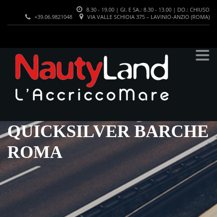
8.30 - 19.00 | GI. E SA.: 8.30 - 13.00 | DO.: CHIUSO
+39.06.9821048
VIA VALLE SCHIOIA 375 – LAVINIO-ANZIO (ROMA)
QUICKSILVER BARCHE
ROMA