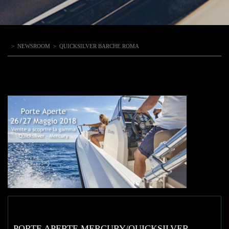
>
NEWSROOM
>
QUICKSILVER BARCHE ROMA
PORTE APERTE MERCURY/QUICKSILVER