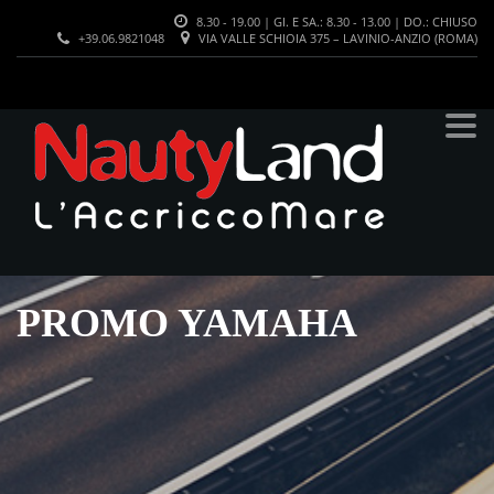
8.30 - 19.00 | GI. E SA.: 8.30 - 13.00 | DO.: CHIUSO
+39.06.9821048
VIA VALLE SCHIOIA 375 – LAVINIO-ANZIO (ROMA)
PROMO YAMAHA