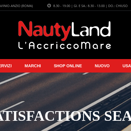
LAVINIO-ANZIO (ROMA)
8.30 - 19.00 | GI. E SA.: 8.30 - 13.00 | DO.: CHIUSO
ERVIZI
MARCHI
SHOP ONLINE
NUOVO
USA
ATISFACTIONS SE