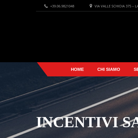
+39.06.9821048
VIA VALLE SCHIOIA 375 – 
HOME
CHI SIAMO
S
INCENTIVI S