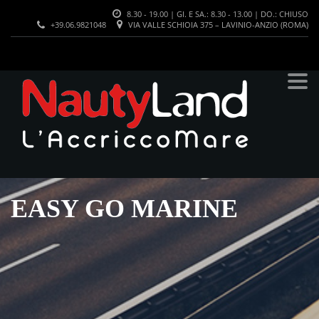
8.30 - 19.00 | GI. E SA.: 8.30 - 13.00 | DO.: CHIUSO
+39.06.9821048
VIA VALLE SCHIOIA 375 – LAVINIO-ANZIO (ROMA)
EASY GO MARINE