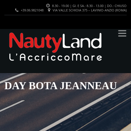
8.30 - 19.00 | GI. E SA.: 8.30 - 13.00 | DO.: CHIUSO
+39.06.9821048
VIA VALLE SCHIOIA 375 – LAVINIO-ANZIO (ROMA)
DAY BOTA JEANNEAU