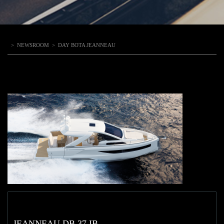
>
NEWSROOM
>
DAY BOTA JEANNEAU
JEANNEAU DB 37 IB