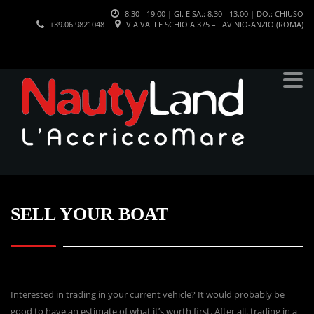
8.30 - 19.00 | GI. E SA.: 8.30 - 13.00 | DO.: CHIUSO
+39.06.9821048
VIA VALLE SCHIOIA 375 – LAVINIO-ANZIO (ROMA)
>
SELL A BOAT
SELL YOUR BOAT
Interested in trading in your current vehicle? It would probably be
good to have an estimate of what it’s worth first. After all, trading in a