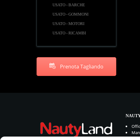
USATO - BARCHE
USATO - GOMMONI
USATO - MOTORI
USATO - RICAMBI
Prenota Tagliando
NAUTY
Offi
Manu
Rica