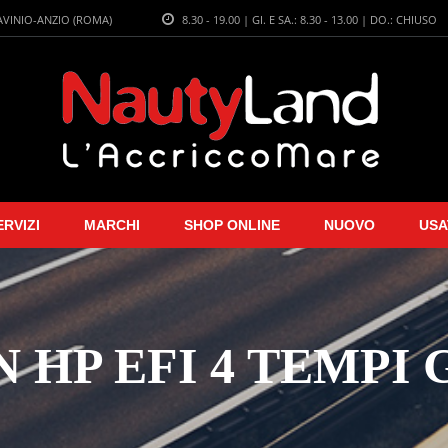
LAVINIO-ANZIO (ROMA)
8.30 - 19.00 | GI. E SA.: 8.30 - 13.00 | DO.: CHIUSO
ERVIZI
MARCHI
SHOP ONLINE
NUOVO
USA
 HP EFI 4 TEMPI