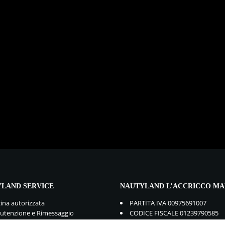
LAND SERVICE
NAUTYLAND L’ACCRICCO MA
cina autorizzata
PARTITA IVA 00975691007
tenzione e Rimessaggio
CODICE FISCALE 01239790585
mbi e Accessori
GDPR:
Privacy Policy
-
Cookie Po