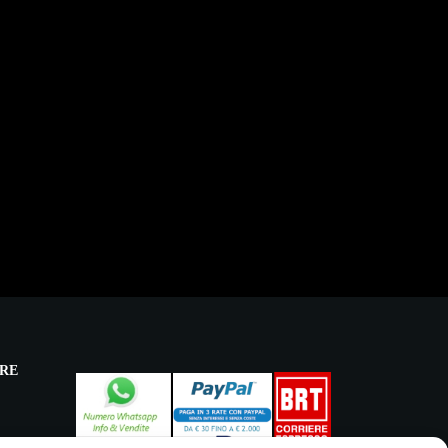
RE
licy