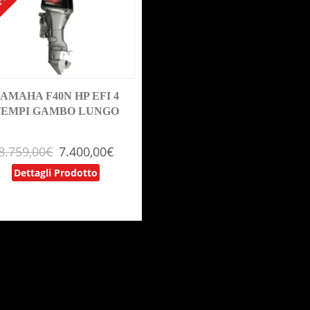
FERTA!
AMAHA F40N HP EFI 4
TEMPI GAMBO LUNGO
8.759,00
€
7.400,00
€
Dettagli Prodotto