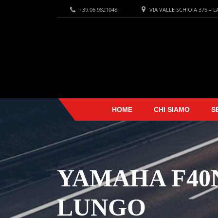
+39.06.9821048
VIA VALLE SCHIOIA 375 – 
HOME
CHI SIAMO
S
YAMAHA F40N
LUNGO