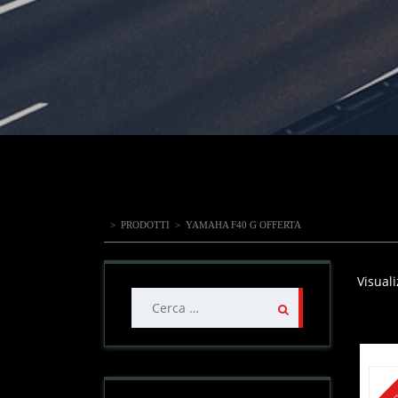
>
PRODOTTI
>
YAMAHA F40 G OFFERTA
Visuali
Ricerca
per: