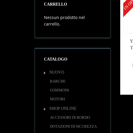
IN OF
CARRELLO
Nessun prodotto nel
carrello.
Y
CATALOGO
NUOVO
BARCHE
GOMMONI
MOTORI
SHOP ONLINE
ACCESSORI DI BORDO
DOTAZIONI DI SICUREZZA