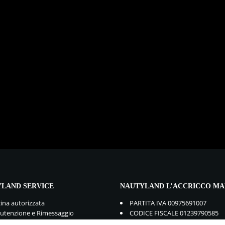
LAND SERVICE
NAUTYLAND L’ACCRICCO MA
cina autorizzata
PARTITA IVA 00975691007
tenzione e Rimessaggio
CODICE FISCALE 01239790585
mbi e Accessori
GDPR:
Privacy Policy
-
Cookie Po