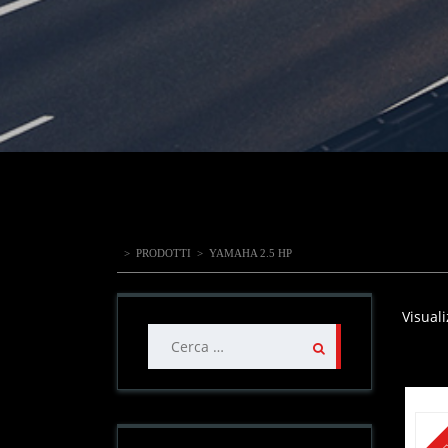
>
PRODOTTI
>
YAMAHA 2.5 HP
Visuali
Ricerca
per: