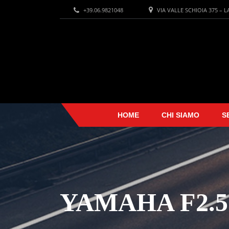
+39.06.9821048
VIA VALLE SCHIOIA 375 – 
HOME
CHI SIAMO
S
YAMAHA F2.5