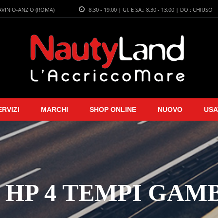
LAVINIO-ANZIO (ROMA)
8.30 - 19.00 | GI. E SA.: 8.30 - 13.00 | DO.: CHIUSO
ERVIZI
MARCHI
SHOP ONLINE
NUOVO
USA
 HP 4 TEMPI GA