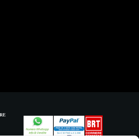
RE
licy