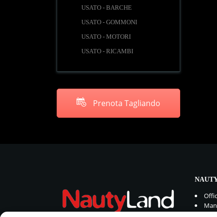
USATO - BARCHE
USATO - GOMMONI
USATO - MOTORI
USATO - RICAMBI
Prenota Tagliando
NAUTY
Offi
Manu
Rica