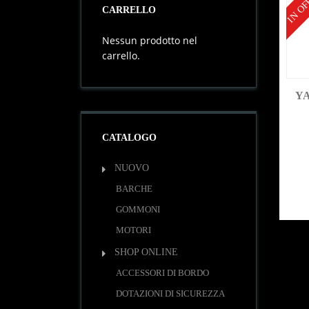
IN OF
CARRELLO
Nessun prodotto nel
carrello.
YA
CATALOGO
NUOVO
BARCHE
GOMMONI
MOTORI
SHOP ONLINE
ACCESSORI DI BORDO
DOTAZIONI DI SICUREZZA