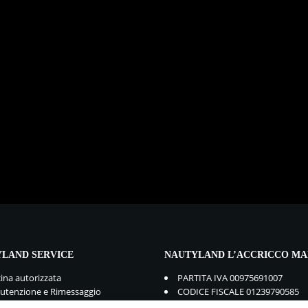
LAND SERVICE
NAUTYLAND L’ACCRICCO MA
cina autorizzata
PARTITA IVA 00975691007
tenzione e Rimessaggio
CODICE FISCALE 01239790585
mbi e Accessori
GDPR:
Privacy Policy
-
Cookie Po