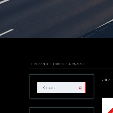
>
PRODOTTI
>
TERMOSTATO 807252T2
Visuali
Ricerca
per: