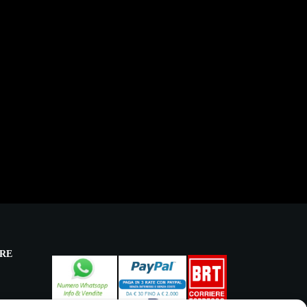
RE
licy