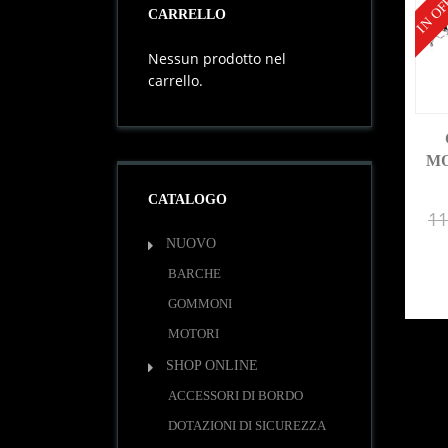
IN OF
CARRELLO
Nessun prodotto nel
carrello.
MO
CATALOGO
11
NUOVO
BARCHE
GOMMONI
MOTORI
SHOP ONLINE
ACCESSORI DI BORDO
DOTAZIONI DI SICUREZZA