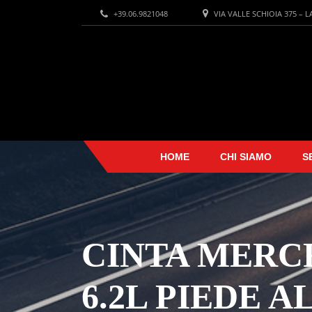
+39.06.9821048
VIA VALLE SCHIOIA 375 – 
HOME
CHI SIAMO
S
CINTA MERCR
6.2L PIEDE 