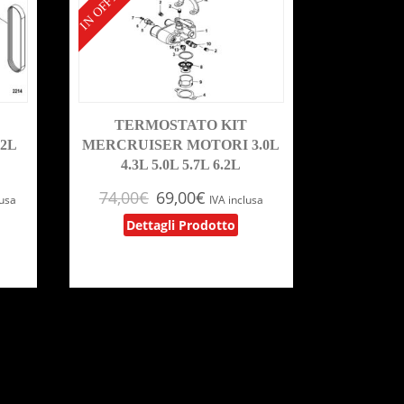
IN OFFERTA!
R
TERMOSTATO KIT
.2L
MERCRUISER MOTORI 3.0L
4.3L 5.0L 5.7L 6.2L
74,00
€
69,00
€
lusa
IVA inclusa
Dettagli Prodotto