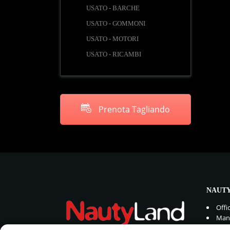
USATO - BARCHE
USATO - GOMMONI
USATO - MOTORI
USATO - RICAMBI
Prenota Tagliando
NAUTY
Offi
Manu
Rica