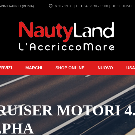
LAVINIO-ANZIO (ROMA)
8.30 - 19.00 | GI. E SA.: 8.30 - 13.00 | DO.: CHIUSO
ERVIZI
MARCHI
SHOP ONLINE
NUOVO
USA
UISER MOTORI 4.3L
ALPHA