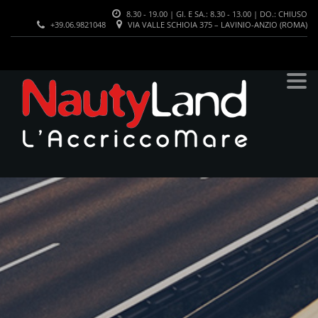
8.30 - 19.00 | GI. E SA.: 8.30 - 13.00 | DO.: CHIUSO
+39.06.9821048
VIA VALLE SCHIOIA 375 – LAVINIO-ANZIO (ROMA)