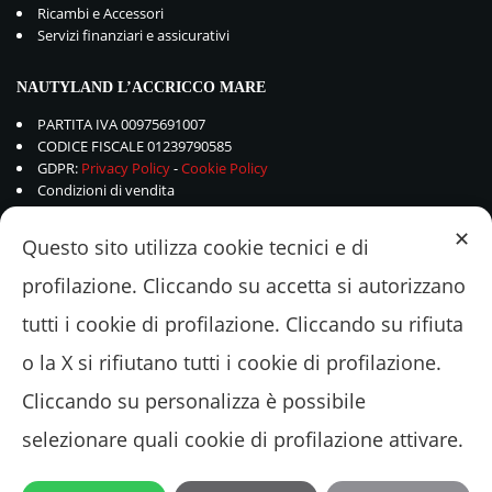
Ricambi e Accessori
Servizi finanziari e assicurativi
NAUTYLAND L’ACCRICCO MARE
PARTITA IVA 00975691007
CODICE FISCALE 01239790585
GDPR:
Privacy Policy
-
Cookie Policy
Condizioni di vendita
✕
Questo sito utilizza cookie tecnici e di
profilazione. Cliccando su accetta si autorizzano
tutti i cookie di profilazione. Cliccando su rifiuta
o la X si rifiutano tutti i cookie di profilazione.
Cliccando su personalizza è possibile
selezionare quali cookie di profilazione attivare.
© 2018 - 2022 Nautyland L'ACCRICCOMARE Srl - Via Valle Schioia 375 –
00042 Lavinio-Anzio (ROMA) Tel.+39.06.9821048