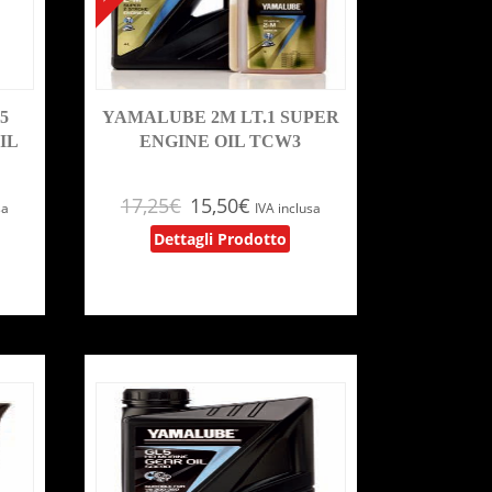
5
YAMALUBE 2M LT.1 SUPER
IL
ENGINE OIL TCW3
17,25
€
15,50
€
sa
IVA inclusa
Dettagli Prodotto