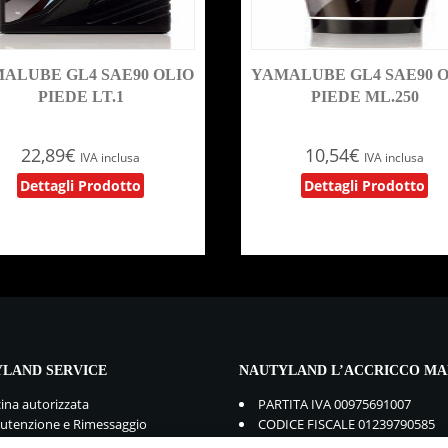
ALUBE GL4 SAE90 OLIO
YAMALUBE GL4 SAE90 
PIEDE LT.1
PIEDE ML.250
22,89
€
10,54
€
IVA inclusa
IVA inclusa
Dettagli Prodotto
Dettagli Prodotto
LAND SERVICE
NAUTYLAND L’ACCRICCO MA
cina autorizzata
PARTITA IVA 00975691007
tenzione e Rimessaggio
CODICE FISCALE 01239790585
mbi e Accessori
GDPR:
Privacy Policy
-
Cookie Po