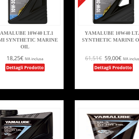
AMALUBE 10W40 LT.1
YAMALUBE 10W40 LT.
MI SYNTHETIC MARINE
SYNTHETIC MARINE O
OIL
18,25
€
61,51
€
59,00
€
IVA inclusa
IVA inclu
Dettagli Prodotto
Dettagli Prodotto