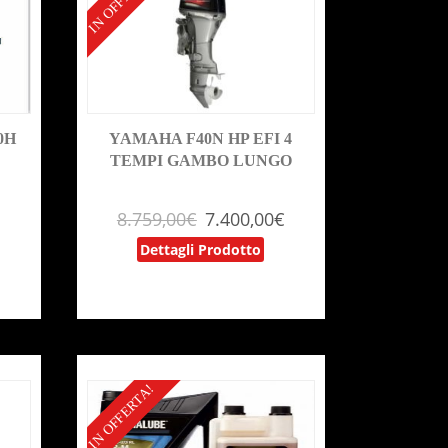
IN OFFERTA!
0H
YAMAHA F40N HP EFI 4
TEMPI GAMBO LUNGO
8.759,00
€
7.400,00
€
Dettagli Prodotto
IN OFFERTA!