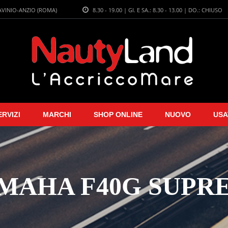
LAVINIO-ANZIO (ROMA)
8.30 - 19.00 | GI. E SA.: 8.30 - 13.00 | DO.: CHIUSO
ERVIZI
MARCHI
SHOP ONLINE
NUOVO
USA
MAHA F40G SUPR