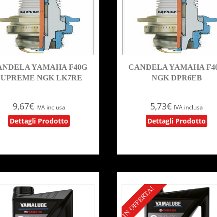
ANDELA YAMAHA F40G
CANDELA YAMAHA F4
SUPREME NGK LK7RE
NGK DPR6EB
9,67
€
5,73
€
IVA inclusa
IVA inclusa
Dettagli Prodotto
Dettagli Prodotto
IN OFFERTA!