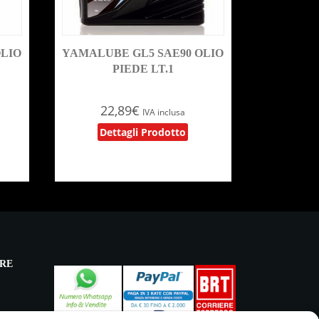
OLIO
YAMALUBE GL5 SAE90 OLIO
PIEDE LT.1
22,89
€
IVA inclusa
Dettagli Prodotto
RE
licy