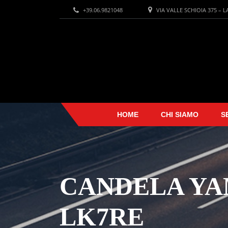
+39.06.9821048
VIA VALLE SCHIOIA 375 – 
HOME
CHI SIAMO
S
CANDELA YA
LK7RE