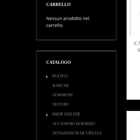
CARRELLO
Nessun prodotto nel
carrello.
C
CATALOGO
NUOVO
BARCHE
GOMMONI
MOTORI
SHOP ONLINE
ACCESSORI DI BORDO
DOTAZIONI DI SICUREZZA