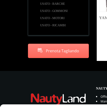
USATO - BARCHE
USATO - GOMMONI
YAM
USATO - MOTORI
USATO - RICAMBI
Prenota Tagliando
NAUTY
Offi
Manu
Rica