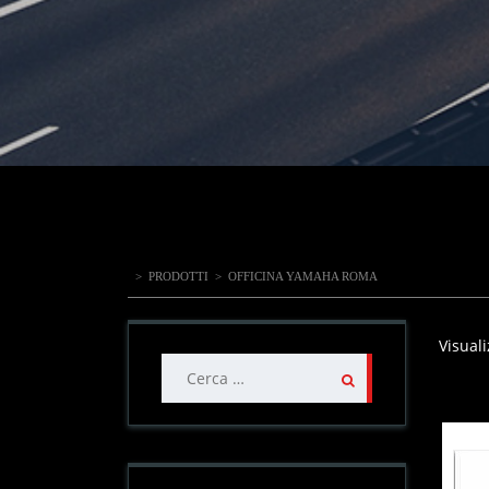
>
PRODOTTI
>
OFFICINA YAMAHA ROMA
Visuali
Ricerca
per: