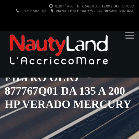
8.30 - 19.00 | GI. E SA.: 8.30 - 13.00 | DO.: CHIUSO
+39.06.9821048
VIA VALLE SCHIOIA 375 – LAVINIO-ANZIO (ROMA)
FILTRO OLIO
877767Q01 DA 135 A 200
HP VERADO MERCURY