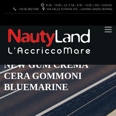
8.30 - 19.00 | GI. E SA.: 8.30 - 13.00 | DO.: CHIUSO
+39.06.9821048
VIA VALLE SCHIOIA 375 – LAVINIO-ANZIO (ROMA)
NEW GUM CREMA
CERA GOMMONI
BLUEMARINE