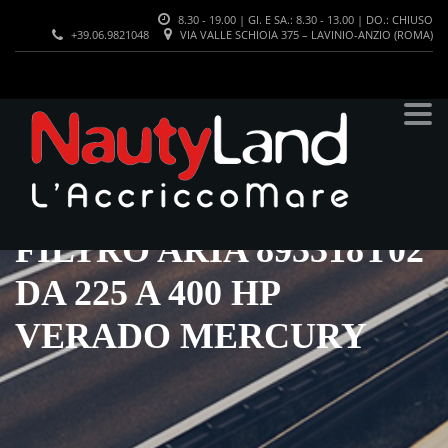
8.30 - 19.00 | GI. E SA.: 8.30 - 13.00 | DO.: CHIUSO
+39.06.9821048
VIA VALLE SCHIOIA 375 – LAVINIO-ANZIO (ROMA)
FILTRO ARIA 893318T02
DA 225 A 400 HP
VERADO MERCURY