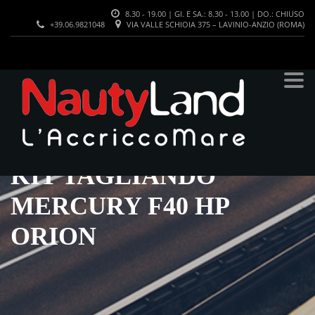
8.30 - 19.00 | GI. E SA.: 8.30 - 13.00 | DO.: CHIUSO
+39.06.9821048
VIA VALLE SCHIOIA 375 – LAVINIO-ANZIO (ROMA)
KIT TAGLIANDO
MERCURY F40 HP
ORION