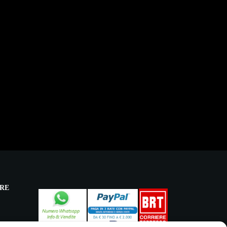
RE
licy