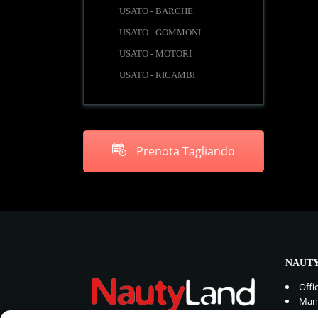
USATO - BARCHE
USATO - GOMMONI
USATO - MOTORI
USATO - RICAMBI
Prenota Tagliando
NAUTY
Offi
Manu
Rica