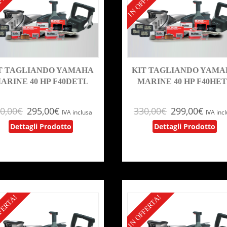
FERTA!
IN OFFERTA!
T TAGLIANDO YAMAHA
KIT TAGLIANDO YAM
ARINE 40 HP F40DETL
MARINE 40 HP F40HE
0,00
€
295,00
€
330,00
€
299,00
€
IVA inclusa
IVA inc
Dettagli Prodotto
Dettagli Prodotto
FERTA!
IN OFFERTA!