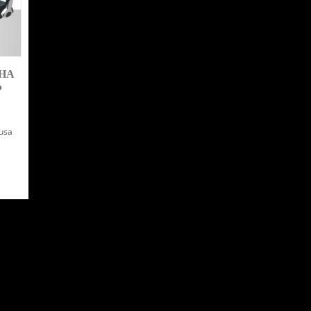
AHA
P
lusa