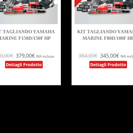
T TAGLIANDO YAMAHA
KIT TAGLIANDO YAM
ARINE F150D/150F HP
MARINE F80D/100F H
0,00
€
379,00
€
384,00
€
345,00
€
IVA inclusa
IVA inc
Dettagli Prodotto
Dettagli Prodotto