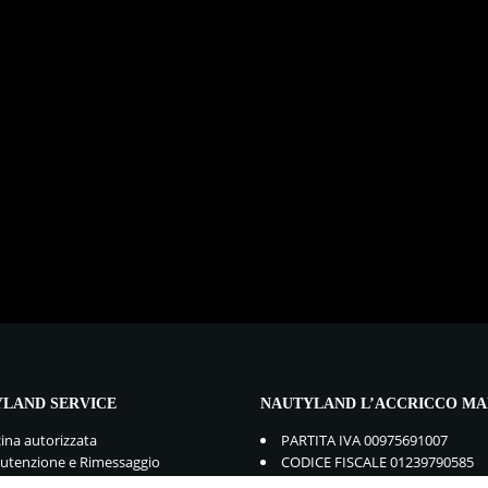
LAND SERVICE
NAUTYLAND L’ACCRICCO MA
cina autorizzata
PARTITA IVA 00975691007
tenzione e Rimessaggio
CODICE FISCALE 01239790585
mbi e Accessori
GDPR:
Privacy Policy
-
Cookie Po