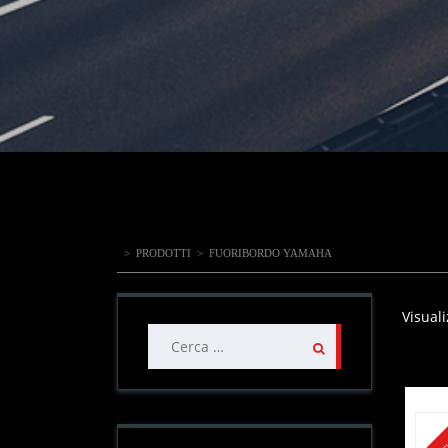
>
PRODOTTI
>
FUORIBORDO YAMAHA
Visuali
Ricerca
per: