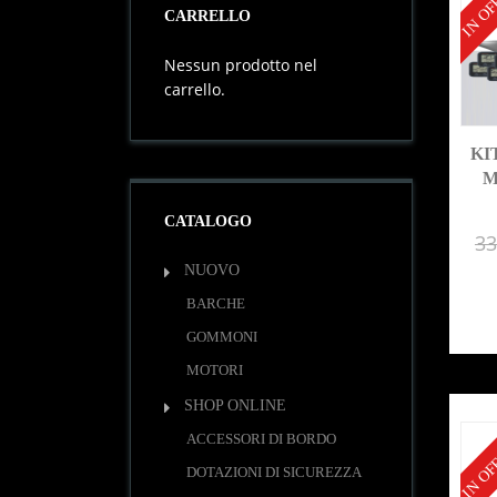
IN OF
CARRELLO
Nessun prodotto nel
carrello.
KI
M
CATALOGO
33
NUOVO
BARCHE
GOMMONI
MOTORI
SHOP ONLINE
IN OF
ACCESSORI DI BORDO
DOTAZIONI DI SICUREZZA