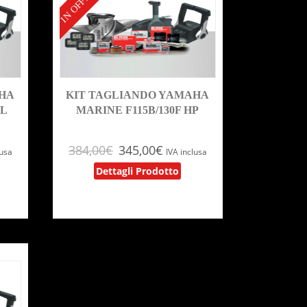
IN OFFERTA!
AHA
KIT TAGLIANDO YAMAHA
TL
MARINE F115B/130F HP
384,00
€
345,00
€
lusa
IVA inclusa
Dettagli Prodotto