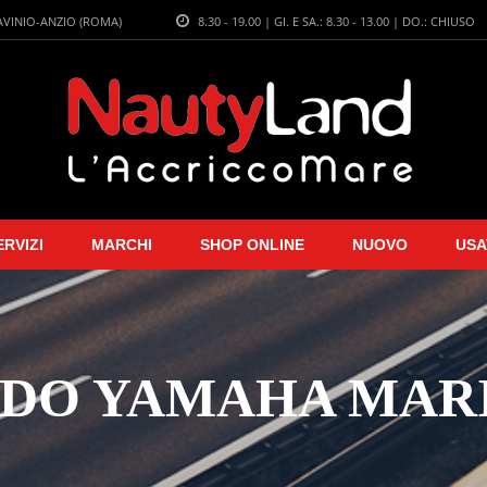
LAVINIO-ANZIO (ROMA)
8.30 - 19.00 | GI. E SA.: 8.30 - 13.00 | DO.: CHIUSO
ERVIZI
MARCHI
SHOP ONLINE
NUOVO
USA
NDO YAMAHA MARI