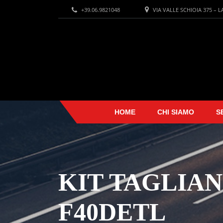
+39.06.9821048
VIA VALLE SCHIOIA 375 – 
HOME
CHI SIAMO
S
KIT TAGLIA
F40DETL