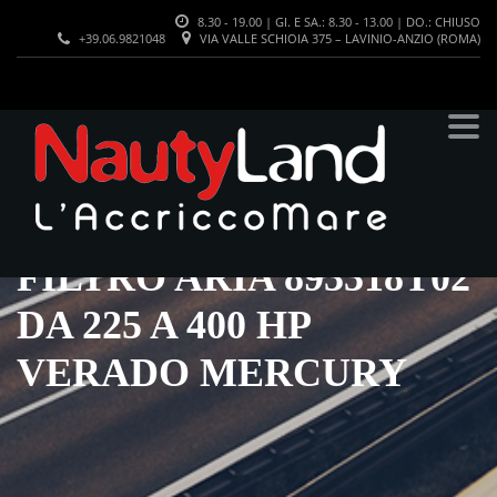
8.30 - 19.00 | GI. E SA.: 8.30 - 13.00 | DO.: CHIUSO
+39.06.9821048
VIA VALLE SCHIOIA 375 – LAVINIO-ANZIO (ROMA)
FILTRO ARIA 893318T02
DA 225 A 400 HP
VERADO MERCURY