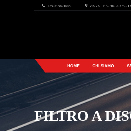
+39.06.9821048
VIA VALLE SCHIOIA 375 – 
HOME
CHI SIAMO
S
FILTRO A DI