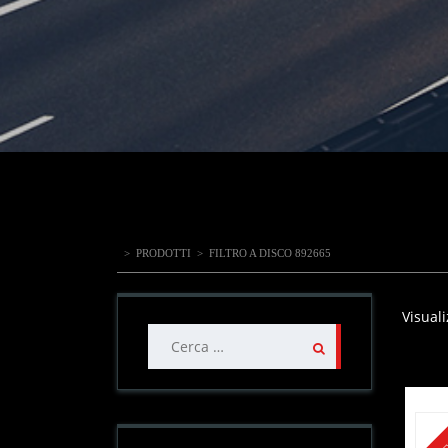
>
PRODOTTI
>
FILTRO A DISCO 892665
Visuali
Ricerca
per: