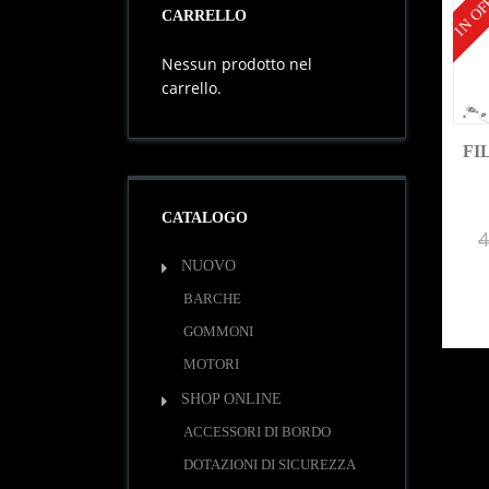
IN OF
CARRELLO
Nessun prodotto nel
carrello.
FI
CATALOGO
4
NUOVO
BARCHE
GOMMONI
MOTORI
SHOP ONLINE
ACCESSORI DI BORDO
DOTAZIONI DI SICUREZZA