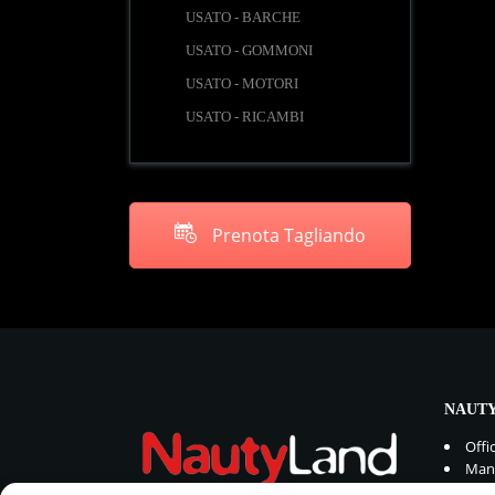
USATO - BARCHE
USATO - GOMMONI
USATO - MOTORI
USATO - RICAMBI
Prenota Tagliando
NAUTY
Offi
Manu
Rica