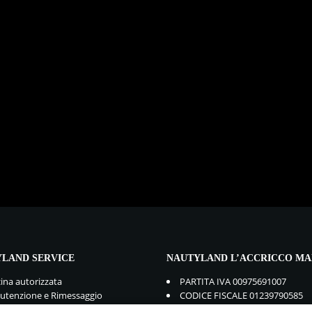
LAND SERVICE
NAUTYLAND L’ACCRICCO MA
cina autorizzata
PARTITA IVA 00975691007
tenzione e Rimessaggio
CODICE FISCALE 01239790585
mbi e Accessori
GDPR:
Privacy Policy
-
Cookie Po