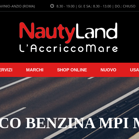
LAVINIO-ANZIO (ROMA)
8.30 - 19.00 | GI. E SA.: 8.30 - 13.00 | DO.: CHIUSO
ERVIZI
MARCHI
SHOP ONLINE
NUOVO
USA
SCO BENZINA MPI