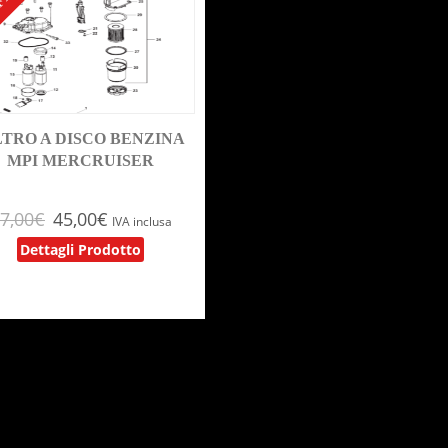
FERTA!
LTRO A DISCO BENZINA
MPI MERCRUISER
7,00
€
45,00
€
IVA inclusa
Dettagli Prodotto