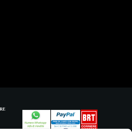
RE
licy