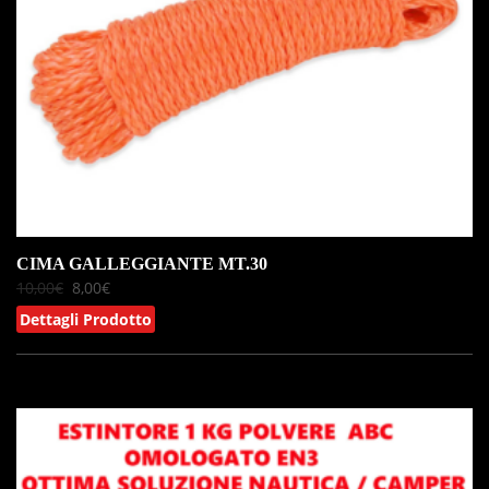
CIMA GALLEGGIANTE MT.30
10,00
€
8,00
€
Dettagli Prodotto
IN OFFERTA!