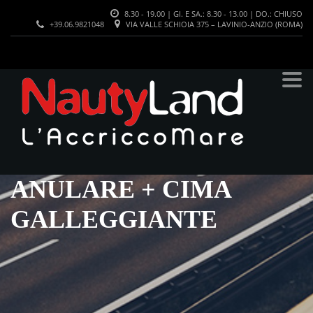
8.30 - 19.00 | GI. E SA.: 8.30 - 13.00 | DO.: CHIUSO
+39.06.9821048
VIA VALLE SCHIOIA 375 – LAVINIO-ANZIO (ROMA)
ANULARE + CIMA
GALLEGGIANTE