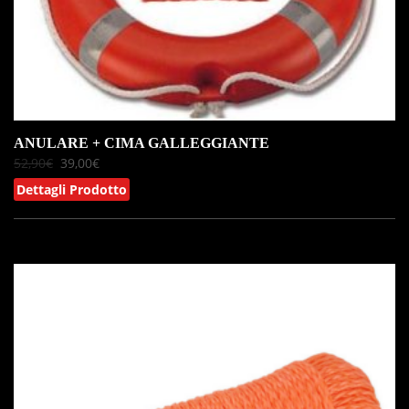
ANULARE + CIMA GALLEGGIANTE
52,90
€
39,00
€
Dettagli Prodotto
IN OFFERTA!