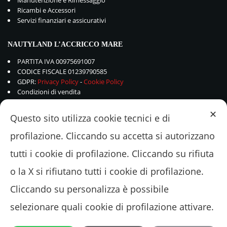
Manutenzione e Rimessaggio
Ricambi e Accessori
Servizi finanziari e assicurativi
NAUTYLAND L’ACCRICCO MARE
PARTITA IVA 00975691007
CODICE FISCALE 01239790585
GDPR:
Privacy Policy
-
Cookie Policy
Condizioni di vendita
✕
Questo sito utilizza cookie tecnici e di
profilazione. Cliccando su accetta si autorizzano
tutti i cookie di profilazione. Cliccando su rifiuta
o la X si rifiutano tutti i cookie di profilazione.
Cliccando su personalizza è possibile
selezionare quali cookie di profilazione attivare.
© 2018 - 2022 Nautyland L'ACCRICCOMARE Srl - Via Valle Schioia 375 –