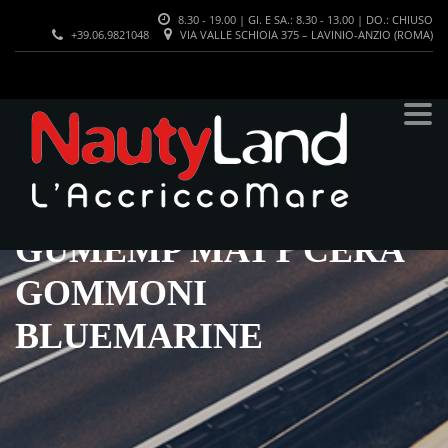
8.30 - 19.00 | GI. E SA.: 8.30 - 13.00 | DO.: CHIUSO
+39.06.9821048
VIA VALLE SCHIOIA 375 – LAVINIO-ANZIO (ROMA)
GUMEMP MATT CERA
GOMMONI
BLUEMARINE