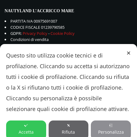
NAUTYLAND L’ACCRICCO MARE
PARTITA IVA 00975691007
CODICE FISCALE 01239790585
GDPR:
Privacy Policy
-
Cookie Policy
Condizioni di vendita
✕
Questo sito utilizza cookie tecnici e di
profilazione. Cliccando su accetta si autorizzano
tutti i cookie di profilazione. Cliccando su rifiuta
o la X si rifiutano tutti i cookie di profilazione.
Cliccando su personalizza è possibile
selezionare quali cookie di profilazione attivare.
© 2018 - 2022 Nautyland L'ACCRICCOMARE Srl - Via Valle Schioia 375 –
00042 Lavinio-Anzio (ROMA) Tel.+39.06.9821048
Accetta
Rifiuta
Personalizza