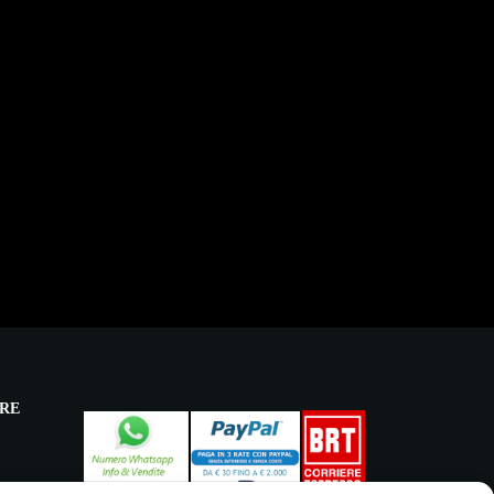
RE
licy