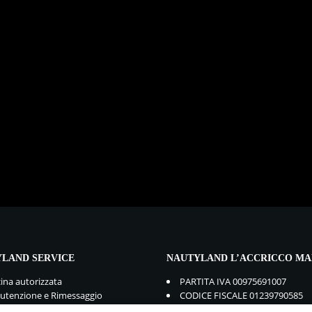
LAND SERVICE
NAUTYLAND L’ACCRICCO MA
cina autorizzata
PARTITA IVA 00975691007
tenzione e Rimessaggio
CODICE FISCALE 01239790585
mbi e Accessori
GDPR:
Privacy Policy
-
Cookie Po