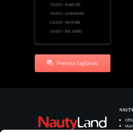
USATO - BARCHE
USATO - GOMMONI
USATO - MOTORI
USATO - RICAMBI
Prenota Tagliando
NAUTY
Offi
Manu
Rica