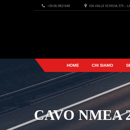
+39.06.9821048
VIA VALLE SCHIOIA 375 – 
HOME
CHI SIAMO
S
CAVO NMEA 