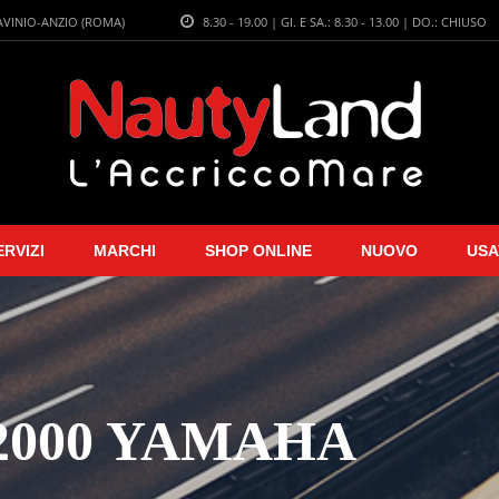
LAVINIO-ANZIO (ROMA)
8.30 - 19.00 | GI. E SA.: 8.30 - 13.00 | DO.: CHIUSO
ERVIZI
MARCHI
SHOP ONLINE
NUOVO
USA
2000 YAMAHA