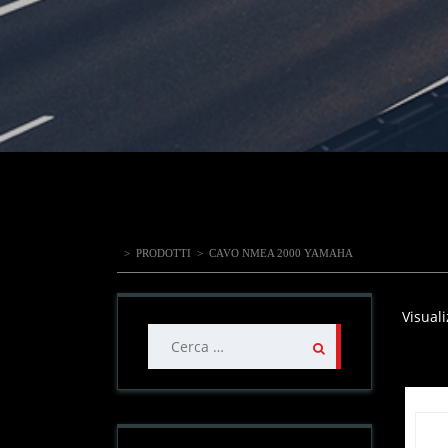
>
PRODOTTI
>
CAVO NMEA 2000 YAMAHA
Visuali
Ricerca
per: