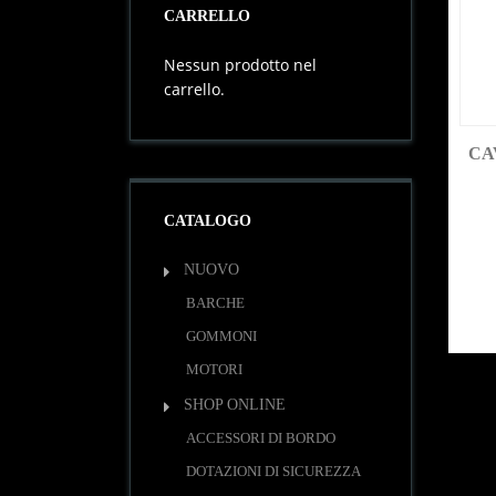
CARRELLO
Nessun prodotto nel
carrello.
CA
CATALOGO
NUOVO
BARCHE
GOMMONI
MOTORI
SHOP ONLINE
ACCESSORI DI BORDO
DOTAZIONI DI SICUREZZA