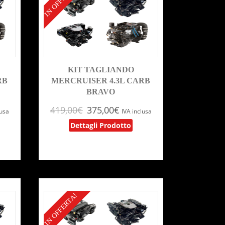
IN OFFERTA!
KIT TAGLIANDO
RB
MERCRUISER 4.3L CARB
BRAVO
419,00
€
375,00
€
lusa
IVA inclusa
Dettagli Prodotto
IN OFFERTA!