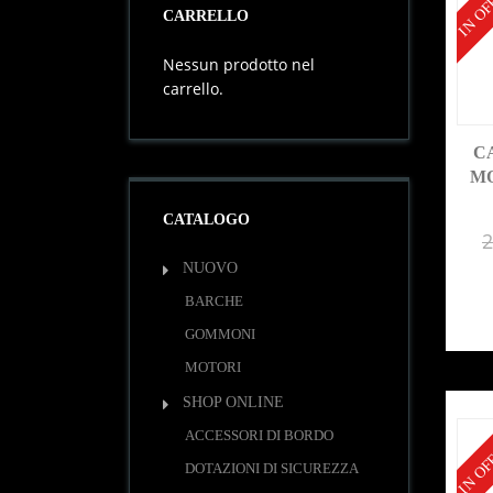
IN OF
CARRELLO
Nessun prodotto nel
carrello.
C
MO
CATALOGO
2
NUOVO
BARCHE
GOMMONI
MOTORI
SHOP ONLINE
IN OF
ACCESSORI DI BORDO
DOTAZIONI DI SICUREZZA