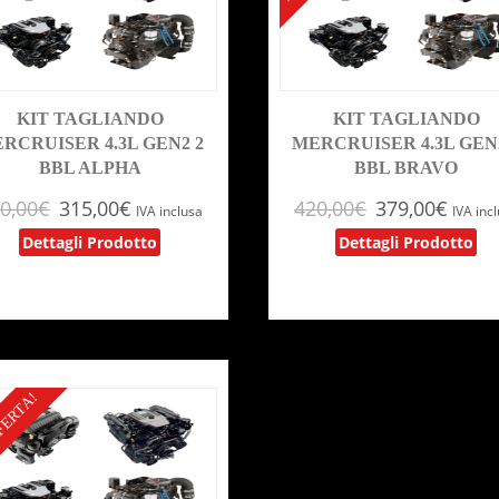
KIT TAGLIANDO
KIT TAGLIANDO
RCRUISER 4.3L GEN2 2
MERCRUISER 4.3L GEN
BBL ALPHA
BBL BRAVO
0,00
€
315,00
€
420,00
€
379,00
€
IVA inclusa
IVA inc
Dettagli Prodotto
Dettagli Prodotto
FERTA!