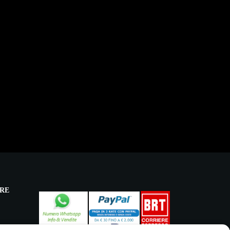
RE
licy