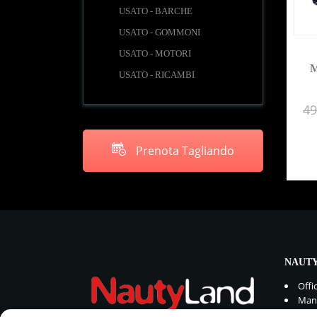
USATO - BARCHE
USATO - GOMMONI
USATO - MOTORI
M
USATO - RICAMBI
49
Prenota Tagliando
NAUTY
Offi
Manu
Rica