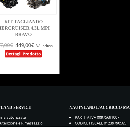
KIT TAGLIANDO
ERCRUISER 4.3L MPI
BRAVO
7,00
€
449,00
€
IVA inclusa
Dettagli Prodotto
LAND SERVICE
NAUTYLAND L’ACCRICCO MA
cina autorizzata
PARTITA IVA 00975691007
tenzione e Rimessaggio
CODICE FISCALE 01239790585
mbi e Accessori
GDPR:
Privacy Policy
-
Cookie Po