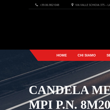
+39.06.9821048
VIA VALLE SCHIOIA 375 – 
HOME
CHI SIAMO
S
CANDELA MER
MPI P.N. 8M20