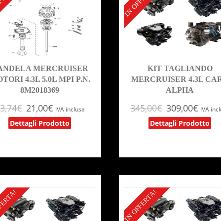
FERTA!
IN OFFERTA!
ANDELA MERCRUISER
KIT TAGLIANDO
TORI 4.3L 5.0L MPI P.N.
MERCRUISER 4.3L CA
8M2018369
ALPHA
3,74
€
21,00
€
345,00
€
309,00
€
IVA inclusa
IVA inc
Dettagli Prodotto
Dettagli Prodotto
FERTA!
IN OFFERTA!