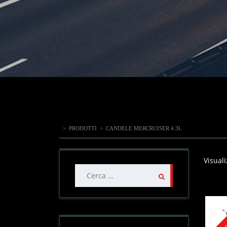
>
PRODOTTI
>
CANDELE MERCRUISER 4.3L
Visuali
Ricerca
per: