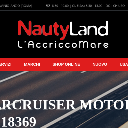
LAVINIO-ANZIO (ROMA)
8.30 - 19.00 | GI. E SA.: 8.30 - 13.00 | DO.: CHIUSO
ERVIZI
MARCHI
SHOP ONLINE
NUOVO
USA
CRUISER MOTORI 
18369