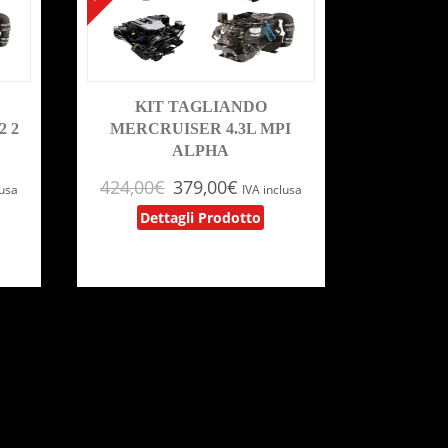
KIT TAGLIANDO
2 2
MERCRUISER 4.3L MPI
ALPHA
424,00
€
379,00
€
lusa
IVA inclusa
Dettagli Prodotto