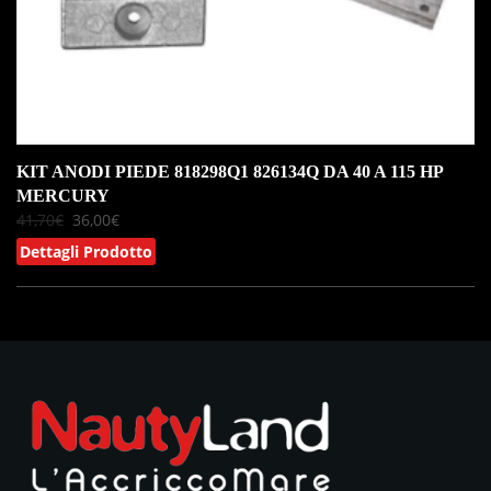
KIT ANODI PIEDE 818298Q1 826134Q DA 40 A 115 HP
MERCURY
41,70
€
36,00
€
Dettagli Prodotto