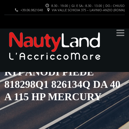
8.30 - 19.00 | GI. E SA.: 8.30 - 13.00 | DO.: CHIUSO
+39.06.9821048
VIA VALLE SCHIOIA 375 – LAVINIO-ANZIO (ROMA)
KIT ANODI PIEDE
818298Q1 826134Q DA 40
A 115 HP MERCURY