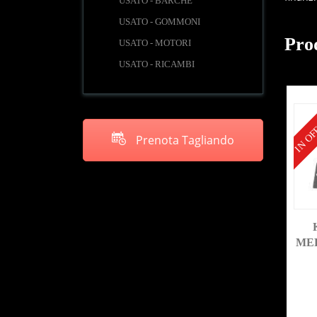
USATO - BARCHE
USATO - GOMMONI
Prod
USATO - MOTORI
USATO - RICAMBI
IN OF
Prenota Tagliando
MER