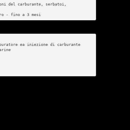
ni del carburante, serbatoi,

ro - fino a 3 mesi
uratore ea iniezione di carburante

rine
