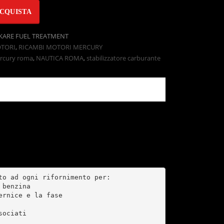
CQUISTA
KARE FUEL TREATMENT
OTORI
,
RICAMBI MOTORI MERCURY
ercury roma
,
NAUTICA ROMA
,
stabilizzatore carburante
o ad ogni rifornimento per:

benzina

rnice e la fase

ociati
