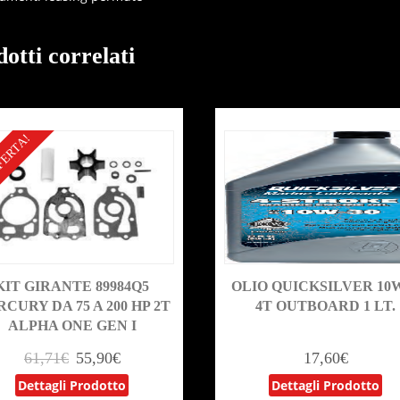
otti correlati
FERTA!
KIT GIRANTE 89984Q5
OLIO QUICKSILVER 10
CURY DA 75 A 200 HP 2T
4T OUTBOARD 1 LT.
ALPHA ONE GEN I
61,71
€
55,90
€
17,60
€
Dettagli Prodotto
Dettagli Prodotto