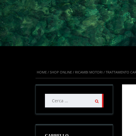
HOME
/
SHOP ONLINE
/
RICAMBI MOTORI
/ TRATTAMENTO CA
IN OFFE
Ricerca
per:
CARRELLO