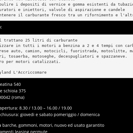
pulire i depositi di vernice e gomma esistenti da tubazio
uratori e iniettori, valvole di aspirazione e candele

ntenere il carburante fresco tra un rifornimento e l'alt
o:
l trattano 25 litri di carburante

izzare in tutti i motori a benzina a 2 e 4 tempi con carb
rese auto, camion, motocicli, fuoristrada, motoslitte, ma
ri, tosaerba, motoseghe, decespugliatori e spazzaneve.

ro per motori catalizzati.

deatina 540
le schioia 375
00042 (roma)
apertura: 8.30 / 13.00 – 16.00 / 19.00
 chiusura: giovedi e sabato pomeriggio / domenica
a barche, gommoni, motori, nuovo ed usato garantito
iamenti leasing permute