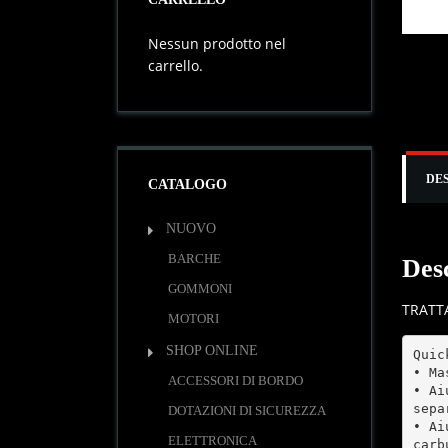
Nessun prodotto nel
carrello.
DE
CATALOGO
NUOVO
BARCHE
Des
GOMMONI
TRATT
MOTORI
SHOP ONLINE
Quic
• Ma
ACCESSORI DI BORDO
• Ai
sepa
DOTAZIONI DI SICUREZZA
• Ai
ELETTRONICA
carb