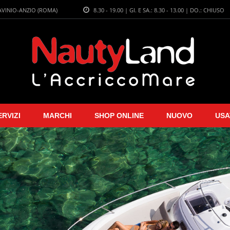
LAVINIO-ANZIO (ROMA)
8.30 - 19.00 | GI. E SA.: 8.30 - 13.00 | DO.: CHIUSO
ERVIZI
MARCHI
SHOP ONLINE
NUOVO
USA