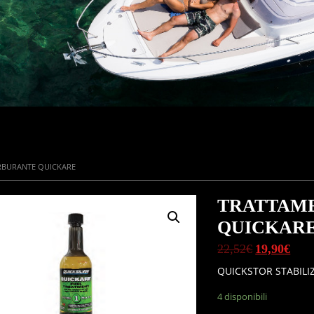
RBURANTE QUICKARE
RTA!
TRATTAM
QUICKAR
22,52
€
19,90
€
QUICKSTOR STABIL
4 disponibili