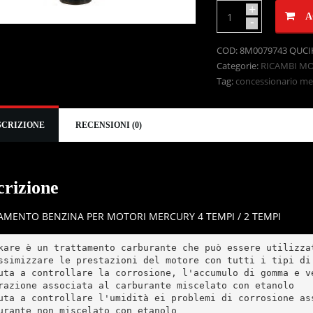
+
A
-
COD:
8M0079743 QUCI
Categorie:
RICAMBI M
Tag:
concessionario m
SCRIZIONE
RECENSIONI (0)
crizione
AMENTO BENZINA PER MOTORI MERCURY 4 TEMPI / 2 TEMPI
kare è un trattamento carburante che può essere utilizzat
ssimizzare le prestazioni del motore con tutti i tipi di 
uta a controllare la corrosione, l'accumulo di gomma e ve
razione associata al carburante miscelato con etanolo

uta a controllare l'umidità ei problemi di corrosione ass
urante non miscelato con etanolo
