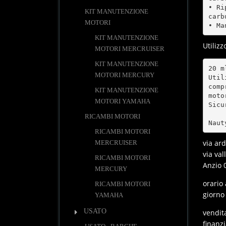
• Ri
KIT MANUTENZIONE
carb
MOTORI
• Ma
KIT MANUTENZIONE
Utilizz
MOTORI MERCRUISER
KIT MANUTENZIONE
20 m
MOTORI MERCURY
Util
comp
KIT MANUTENZIONE
moto
MOTORI YAMAHA
Sicu
RICAMBI MOTORI
RICAMBI MOTORI
via ar
MERCRUISER
via val
RICAMBI MOTORI
Anzio 
MERCURY
orario 
RICAMBI MOTORI
giorno
YAMAHA
USATO
vendit
finanz