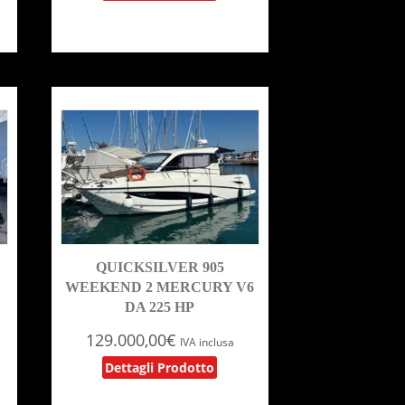
QUICKSILVER 905
WEEKEND 2 MERCURY V6
DA 225 HP
129.000,00
€
IVA inclusa
Dettagli Prodotto