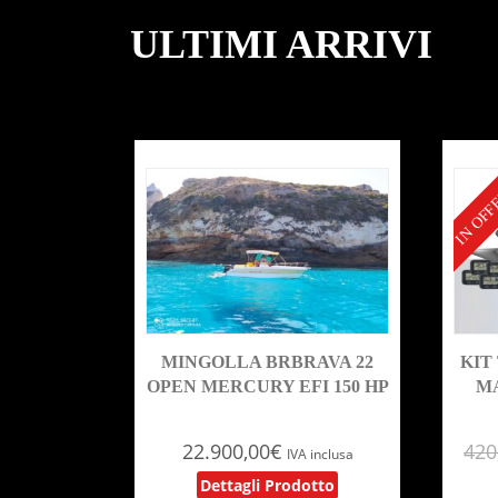
ULTIMI ARRIVI
IN OFF
MINGOLLA BRBRAVA 22
KIT
OPEN MERCURY EFI 150 HP
MA
22.900,00
€
420
IVA inclusa
Dettagli Prodotto