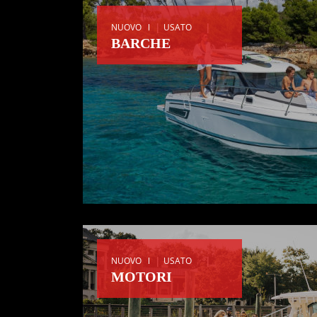
|
|
NUOVO
USATO
BARCHE
|
|
NUOVO
USATO
MOTORI