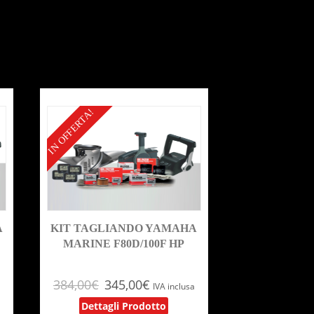
IN OFFERTA!
A
KIT TAGLIANDO YAMAHA
MARINE F80D/100F HP
384,00
€
345,00
€
a
IVA inclusa
Dettagli Prodotto