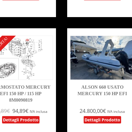
ERTA!
RMOSTATO MERCURY
ALSON 660 USATO
EFI 150 HP / 115 HP
MERCURY 150 HP EFI
8M0090819
,89
€
94,89
€
24.800,00
€
IVA inclusa
IVA inclusa
Dettagli Prodotto
Dettagli Prodotto