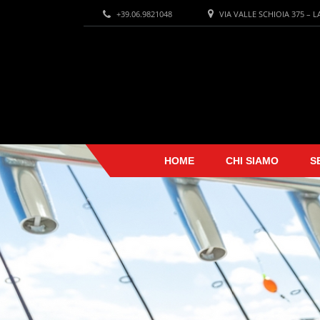
+39.06.9821048
VIA VALLE SCHIOIA 375 – 
HOME
CHI SIAMO
S