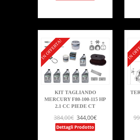
IN OFFERTA!
IN OFF
KIT TAGLIANDO
TE
MERCURY F80-100-115 HP
2.1 CC PIEDE CT
384,00
€
344,00
€
99
Dettagli Prodotto