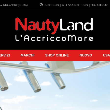
LAVINIO-ANZIO (ROMA)
8.30 - 19.00 | GI. E SA.: 8.30 - 13.00 | DO.: CHIUSO
ERVIZI
MARCHI
SHOP ONLINE
NUOVO
USA