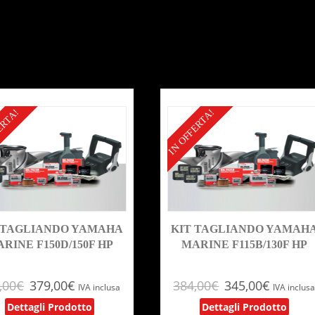
ERTA!
IN OFFERTA!
 TAGLIANDO YAMAHA
KIT TAGLIANDO YAMAH
RINE F150D/150F HP
MARINE F115B/130F HP
,00
€
379,00
€
384,00
€
345,00
€
IVA inclusa
IVA inclus
Dettagli Prodotto
Dettagli Prodotto