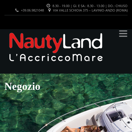
8.30 - 19.00 | GI. E SA.: 8.30 - 13.00 | DO.: CHIUSO
+39.06.9821048
VIA VALLE SCHIOIA 375 – LAVINIO-ANZIO (ROMA)
Negozio