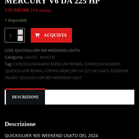
MERCURY V6 DA 225 HP
129.000,00
€
IVA inclusa
1 disponibili
+
ACQUISTA
-
COD:
QUICKSILVER 905 WEEKEND USATA
Categoria:
USATO - BARCHE
Tag:
CONCESSIOANARIO MERCURY ROMA
,
CONCESSIOANARIO
QUICKSILVER ROMA
,
COPPIA MERCURY V6 225 HP USATI
,
EDIZIONE
SMART
,
QUICKSILVER 905 WEEKEND USAT
DESCRIZIONE
Descrizione
QUICKSILVER 905 WEEKEND USATO DEL 2024