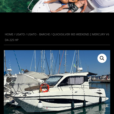
HOME
/
USATO
/
USATO - BARCHE
/ QUICKSILVER 905 WEEKEND 2 MERCURY V6
DA 225 HP