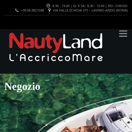
8.30 - 19.00 | GI. E SA.: 8.30 - 13.00 | DO.: CHIUSO
+39.06.9821048
VIA VALLE SCHIOIA 375 – LAVINIO-ANZIO (ROMA)
Negozio