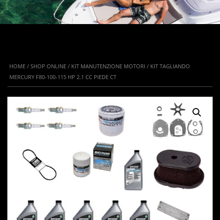
HOME
/
SHOP ONLINE
/
KIT MANUTENZIONE MOTORI
/ KIT TAGLIANDO
MERCURY F80-100-115 HP 2.1 CC PIEDE CT
IN OFFERTA!