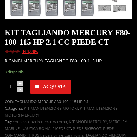
KIT TAGLIANDO MERCURY F80-
100-115 HP 2.1 CC PIEDE CT
384,00
€
344,00
€
RICAMBI MERCURY TAGLIANDO F80-100-115 HP
3 disponibili
+
ACQUISTA
-
COD:
TAGLIANDO MERCURY 80-100-115 HP 2.1
Categorie:
KIT MANUTENZIONE MOTORI
,
KIT MANUTENZIONE
MOTORI MERCURY
Tag:
concessionario mercury roma
,
KIT ANODI MERCURY
,
MERCURY
MARINE
,
NAUTICA ROMA
,
PICEDE CT
,
PIEDE BIGFOOT
,
PIEDE
COMMAND THRUST
,
ricambi mercury roma
,
TAGLIANDO MERCURY