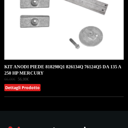
KIT ANODI PIEDE 818298Q1 826134Q 76124Q5 DA 135 A
250 HP MERCURY
66,00
€
56,00
€
Dettagli Prodotto