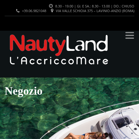
8.30 - 19.00 | GI. E SA.: 8.30 - 13.00 | DO.: CHIUSO
+39.06.9821048
VIA VALLE SCHIOIA 375 – LAVINIO-ANZIO (ROMA)
Negozio