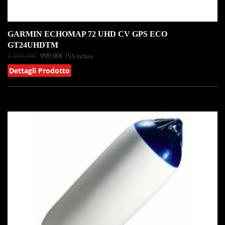
GARMIN ECHOMAP 72 UHD CV GPS ECO
GT24UHDTM
1.109,00
€
999,00
€
IVA inclusa
Dettagli Prodotto
IN OFFERTA!