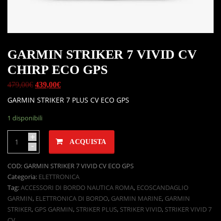
GARMIN STRIKER 7 VIVID CV
CHIRP ECO GPS
479,00
€
439,00
€
GARMIN STRIKER 7 PLUS CV ECO GPS
1 disponibili
+
ACQUISTA
-
COD:
GARMIN STRIKER 7 VIVID CV ECO GPS
Categoria:
ELETTRONICA
Tag:
ACCESSORI DI BORDO NAUTICA ROMA
,
ECOSCANDAGLIO
GARMIN
,
ELETTRONICA DI BORDO
,
GARMIN MARINE
,
GARMIN
STRIKER
,
GPS GARMIN
,
STRIKER PLUS
,
STRIKER VIVID
,
STRIKER VIVID 7
CV