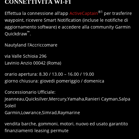
CONNETTIVITÀ WI-FI
®
1
Effettua la connessione all’app
ActiveCaptain
per trasferire
waypoint, ricevere Smart Notification (incluse le notifiche di
aggiornamento software) e accedere alla community Garmin
™
Quickdraw
.
Nautyland l’Accriccomare
via Valle Schioia 296
Lavinio Anzio 00042 (Roma)
orario apertura: 8.30 / 13.00 – 16.00 / 19.00
giorno chiusura: giovedi pomeriggio / domenica
Concessionario Ufficiale:
Jeanneau,Quicksilver,Mercury,Yamaha,Ranieri Cayman,Salpa
Soleil
Garmin,Lowrance,Simrad,Raymarine
vendita barche, gommoni, motori, nuovo ed usato garantito
finanziamenti leasing permute