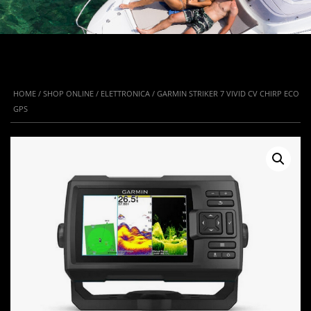
HOME
/
SHOP ONLINE
/
ELETTRONICA
/ GARMIN STRIKER 7 VIVID CV CHIRP ECO
GPS
IN OFFERTA!